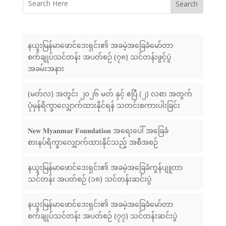
Search
နယူးမြန်မာဖောင်ဒေးရှင်း၏ အခမဲ့အခြေခံမော်တာ
စက်ချုပ်သင်တန်း အပတ်စဉ် (၇၈) သင်တန်းဖွင့်ပွဲ
အခမ်းအနား
(မတ်လ) အတွင်း ၂၀၂၆ မတ် နှင့် ဧပြီ (၂) လစာ အတွက်
ပုံမှန်ရိက္ခာလျှောက်ထားနိုင်ရန် သတင်းစကားပါးခြင်း
𝐍𝐞𝐰 𝐌𝐲𝐚𝐧𝐦𝐚𝐫 𝐅𝐨𝐮𝐧𝐝𝐚𝐭𝐢𝐨𝐧 အရေးပေါ် အခြေခံ
စားနပ်ရိက္ခာလျှောက်ထားနိုင်သည့် အစီအစဉ်
နယူးမြန်မာဖောင်ဒေးရှင်း၏ အခမဲ့အခြေခံကွန်ပျူတာ
သင်တန်း အပတ်စဉ် (၁၈) သင်တန်းဆင်းပွဲ
နယူးမြန်မာဖောင်ဒေးရှင်း၏ အခမဲ့အခြေခံမော်တာ
စက်ချုပ်သင်တန်း အပတ်စဉ် (၇၇) သင်တန်းဆင်းပွဲ