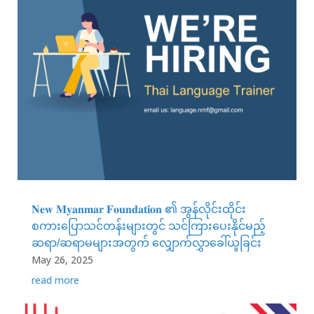
𝐍𝐞𝐰 𝐌𝐲𝐚𝐧𝐦𝐚𝐫 𝐅𝐨𝐮𝐧𝐝𝐚𝐭𝐢𝐨𝐧 ၏ အွန်လိုင်းထိုင်း
စကားပြောသင်တန်းများတွင် သင်ကြားပေးနိုင်မည့်
ဆရာ/ဆရာမများအတွက် လျှောက်လွှာခေါ်ယူခြင်း
May 26, 2025
read more