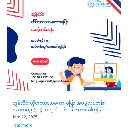
အွန်လိုင်းထိုင်းဘာသာစကားပြော အခမဲ့သင်တန်း
အပတ်စဥ် (၁၂) အတွက်သင်တန်းသားခေါ်ယူခြင်း
Mar 22, 2025
read more