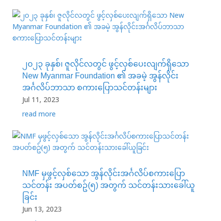
၂၀၂၃ ခုနှစ်၊ ဇူလိုင်လတွင် ဖွင့်လှစ်ပေးလျက်ရှိသော
New Myanmar Foundation ၏ အခမဲ့ အွန်လိုင်း
အင်္ဂလိပ်ဘာသာ စကားပြောသင်တန်းများ
Jul 11, 2023
read more
NMF မှဖွင့်လှစ်သော အွန်လိုင်းအင်္ဂလိပ်စကားပြော
သင်တန်း အပတ်စဥ်(၅) အတွက် သင်တန်းသားခေါ်ယူ
ခြင်း
Jun 13, 2023