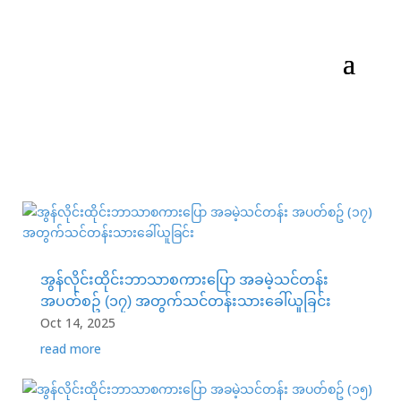
အွန်လိုင်းထိုင်းဘာသာစကားပြော အခမဲ့သင်တန်း
အပတ်စဥ် (၁၇) အတွက်သင်တန်းသားခေါ်ယူခြင်း
Oct 14, 2025
read more