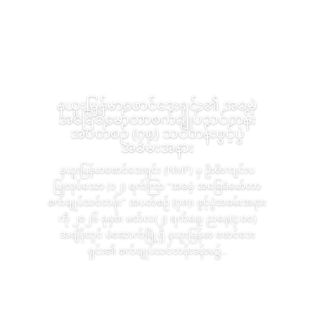
နယူးမြန်မာဖောင်ဒေးရှင်း၏ အခမဲ့
အခြေခံမော်တာစက်ချုပ်သင်တန်း
အပတ်စဉ် (၇၈) သင်တန်းဖွင့်ပွဲ
အခမ်းအနား
နယူးမြန်မာဖောင်ဒေးရှင်း (NMF) မှ ဦးစီးကျင်းပ
ပြုလုပ်သော (၁၂) ရက်ကြာ “အခမဲ့ အခြေခံမော်တာ
စက်ချုပ်သင်တန်း" အပတ်စဉ် (၇၈)၊ ဖွင့်ပွဲအခမ်းအနား
ကို ၂၀၂၆ ခုနှစ်၊ မတ်လ(၂) ရက်နေ့၊ ညနေ(၄:၀၀)
အချိန်တွင် မဲဆောက်မြို့ရှိ နယူးမြန်မာ ဖောင်ဒေး
ရှင်း၏ စက်ချုပ်သင်တန်းခန်းမ၌...
Read More