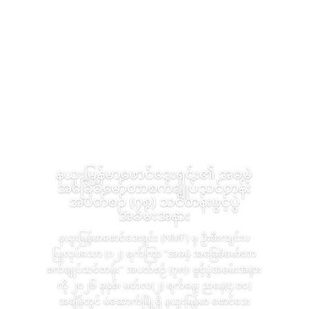
နယူးမြန်မာဖောင်ဒေးရှင်း၏ အခမဲ့
အခြေခံမော်တာစက်ချုပ်သင်တန်း
အပတ်စဉ် (၇၈) သင်တန်းဖွင့်ပွဲ
အခမ်းအနား
နယူးမြန်မာဖောင်ဒေးရှင်း (NMF) မှ ဦးစီးကျင်းပ
ပြုလုပ်သော (၁၂) ရက်ကြာ “အခမဲ့ အခြေခံမော်တာ
စက်ချုပ်သင်တန်း" အပတ်စဉ် (၇၈)၊ ဖွင့်ပွဲအခမ်းအနား
ကို ၂၀၂၆ ခုနှစ်၊ မတ်လ(၂) ရက်နေ့၊ ညနေ(၄:၀၀)
အချိန်တွင် မဲဆောက်မြို့ရှိ နယူးမြန်မာ ဖောင်ဒေး