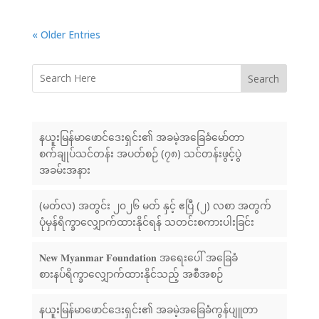
« Older Entries
Search
နယူးမြန်မာဖောင်ဒေးရှင်း၏ အခမဲ့အခြေခံမော်တာ
စက်ချုပ်သင်တန်း အပတ်စဉ် (၇၈) သင်တန်းဖွင့်ပွဲ
အခမ်းအနား
(မတ်လ) အတွင်း ၂၀၂၆ မတ် နှင့် ဧပြီ (၂) လစာ အတွက်
ပုံမှန်ရိက္ခာလျှောက်ထားနိုင်ရန် သတင်းစကားပါးခြင်း
𝐍𝐞𝐰 𝐌𝐲𝐚𝐧𝐦𝐚𝐫 𝐅𝐨𝐮𝐧𝐝𝐚𝐭𝐢𝐨𝐧 အရေးပေါ် အခြေခံ
စားနပ်ရိက္ခာလျှောက်ထားနိုင်သည့် အစီအစဉ်
နယူးမြန်မာဖောင်ဒေးရှင်း၏ အခမဲ့အခြေခံကွန်ပျူတာ