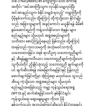
ဒီးစ် (Thucydides) ၏ ကျော်ကြား သော စကားစု
အတိုင်း “အင်အားကြီးသူက လုပ်နိုင်သမျှလုပ်ပြီး
အင်အားနည်းသူက ခံနိုင်သမျှခံ ရသည့်” ကမ္ဘာကြီးကို
ပိုမိုနှစ်သက်သည်။ ထို့ကြောင့် ထိုကဲ့သို့သော နိုင်ငံမျိုး
သည် အခြားသူများကို အခွင့်ကောင်း မယူနိုင်ရန် မိမိ၏
စွမ်းဆောင်ရည်ကို ကန့်သတ်နိုင်သော စံနှုန်း များ၊
စည်းမျဉ်းများ သို့မဟုတ် အဖွဲ့အစည်းများကို
သတိထား စောင့်ကြည့်နေမည် ဖြစ်သည်။ ထို့ကြောင့်
ထရမ့်သည် ကုလသမဂ္ဂကို အသုံးမဝင်သကဲ့သို့
သဘောထားခြင်း၊ ပဲရစ် ရာသီဥတု သဘောတူညီချက်
နှင့် အီရန်နျူကလီးယား သဘောတူညီချက်ကဲ့သို့သော
သူကိုယ်တိုင် ညှိနှိုင်းခဲ့သည့် သဘောတူညီ ချက်များကို
ပင် ဖျက်ဆီးပစ်ရန် ဝမ်းမြောက်နေခြင်းနှင့် ပြန်လည်
ဖောက်ဖျက်ခြင်းတို့မှာ အံ့ဩစရာ မဟုတ်ပေ။ သူသည်
အီးယူ ကဲ့သို့သော အဖွဲ့အစည်းများ သို့မဟုတ်
စည်းမျဉ်းအခြေခံသည့် ကမ္ဘာ့ ကုန်သွယ်ရေးအဖွဲ့
(WTO) နှင့် ဆက်ဆံရခြင်းထက် နှစ်နိုင်ငံချင်း
ကုန်သွယ်ရေး ဆွေးနွေးမှုများ ကိုသာ ပိုမို
နှစ်သက်သည်၊ အဘယ်ကြောင့်ဆိုသော် နိုင်ငံတခုချင်း