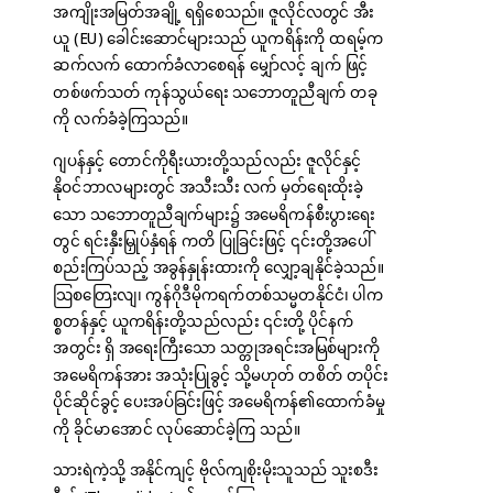
အကျိုးအမြတ်အချို့ ရရှိစေသည်။ ဇူလိုင်လတွင် အီး
ယူ (EU) ခေါင်းဆောင်များသည် ယူကရိန်းကို ထရမ့်က
ဆက်လက် ထောက်ခံလာစေရန် မျှော်လင့် ချက် ဖြင့်
တစ်ဖက်သတ် ကုန်သွယ်ရေး သဘောတူညီချက် တခု
ကို လက်ခံခဲ့ကြသည်။
ဂျပန်နှင့် တောင်ကိုရီးယားတို့သည်လည်း ဇူလိုင်နှင့်
နိုဝင်ဘာလများတွင် အသီးသီး လက် မှတ်ရေးထိုးခဲ့
သော သဘောတူညီချက်များ၌ အမေရိကန်စီးပွားရေး
တွင် ရင်းနှီးမြှုပ်နှံရန် ကတိ ပြုခြင်းဖြင့် ၎င်းတို့အပေါ်
စည်းကြပ်သည့် အခွန်နှုန်းထားကို လျှော့ချနိုင်ခဲ့သည်။
သြစတြေးလျ၊ ကွန်ဂိုဒီမိုကရက်တစ်သမ္မတနိုင်ငံ၊ ပါက
စ္စတန်နှင့် ယူကရိန်းတို့သည်လည်း ၎င်းတို့ ပိုင်နက်
အတွင်း ရှိ အရေးကြီးသော သတ္တုအရင်းအမြစ်များကို
အမေရိကန်အား အသုံးပြုခွင့် သို့မဟုတ် တစိတ် တပိုင်း
ပိုင်ဆိုင်ခွင့် ပေးအပ်ခြင်းဖြင့် အမေရိကန်၏ထောက်ခံမှု
ကို ခိုင်မာအောင် လုပ်ဆောင်ခဲ့ကြ သည်။
သားရဲကဲ့သို့ အနိုင်ကျင့် ဗိုလ်ကျစိုးမိုးသူသည် သူးစဒီး