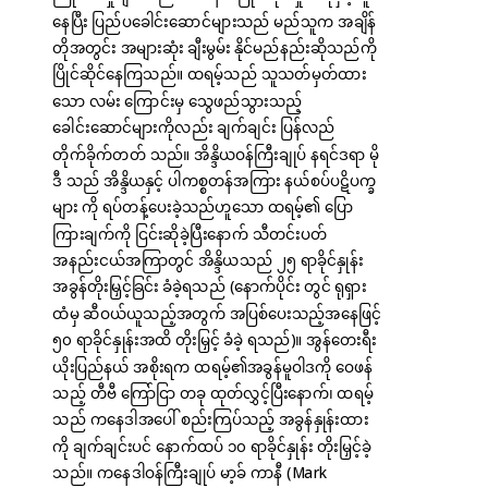
နေပြီး ပြည်ပခေါင်းဆောင်များသည် မည်သူက အချိန်
တိုအတွင်း အများဆုံး ချီးမွမ်း နိုင်မည်နည်းဆိုသည်ကို
ပြိုင်ဆိုင်နေကြသည်။ ထရမ့်သည် သူသတ်မှတ်ထား
သော လမ်း ကြောင်းမှ သွေဖည်သွားသည့်
ခေါင်းဆောင်များကိုလည်း ချက်ချင်း ပြန်လည်
တိုက်ခိုက်တတ် သည်။ အိန္ဒိယဝန်ကြီးချုပ် နရင်ဒရာ မို
ဒီ သည် အိန္ဒိယနှင့် ပါကစ္စတန်အကြား နယ်စပ်ပဋိပက္ခ
များ ကို ရပ်တန့်ပေးခဲ့သည်ဟူသော ထရမ့်၏ ပြော
ကြားချက်ကို ငြင်းဆိုခဲ့ပြီးနောက် သီတင်းပတ်
အနည်းငယ်အကြာတွင် အိန္ဒိယသည် ၂၅ ရာခိုင်နှုန်း
အခွန်တိုးမြှင့်ခြင်း ခံခဲ့ရသည် (နောက်ပိုင်း တွင် ရုရှား
ထံမှ ဆီဝယ်ယူသည့်အတွက် အပြစ်ပေးသည့်အနေဖြင့်
၅၀ ရာခိုင်နှုန်းအထိ တိုးမြှင့် ခံခဲ့ ရသည်)။ အွန်တေးရီး
ယိုးပြည်နယ် အစိုးရက ထရမ့်၏အခွန်မူဝါဒကို ဝေဖန်
သည့် တီဗီ ကြော်ငြာ တခု ထုတ်လွှင့်ပြီးနောက်၊ ထရမ့်
သည် ကနေဒါအပေါ် စည်းကြပ်သည့် အခွန်နှုန်းထား
ကို ချက်ချင်းပင် နောက်ထပ် ၁၀ ရာခိုင်နှုန်း တိုးမြှင့်ခဲ့
သည်။ ကနေဒါဝန်ကြီးချုပ် မာ့ခ် ကာနီ (Mark