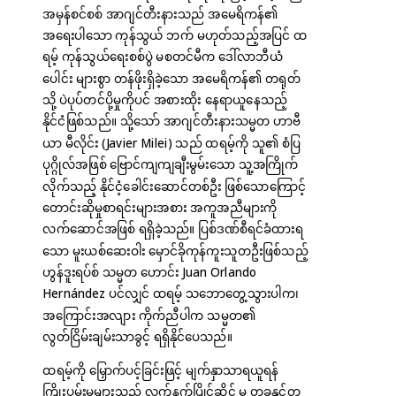
အမှန်စင်စစ် အာဂျင်တီးနားသည် အမေရိကန်၏
အရေးပါသော ကုန်သွယ် ဘက် မဟုတ်သည့်အပြင် ထ
ရမ့် ကုန်သွယ်ရေးစစ်ပွဲ မစတင်မီက ဒေါ်လာဘီယံ
ပေါင်း များစွာ တန်ဖိုးရှိခဲ့သော အမေရိကန်၏ တရုတ်
သို့ ပဲပုပ်တင်ပို့မှုကိုပင် အစားထိုး နေရာယူနေသည့်
နိုင်ငံဖြစ်သည်။ သို့သော် အာဂျင်တီးနားသမ္မတ ဟာဗီ
ယာ မီလိုင်း (Javier Milei) သည် ထရမ့်ကို သူ၏ စံပြ
ပုဂ္ဂိုလ်အဖြစ် ဗြောင်ကျကျချီးမွမ်းသော သူ့အကြိုက်
လိုက်သည့် နိုင်ငံ့ခေါင်းဆောင်တစ်ဦး ဖြစ်သောကြောင့်
တောင်းဆိုမှုစာရင်းများအစား အကူအညီများကို
လက်ဆောင်အဖြစ် ရရှိခဲ့သည်။ ပြစ်ဒဏ်စီရင်ခံထားရ
သော မူးယစ်ဆေးဝါး မှောင်ခိုကုန်ကူးသူတဦးဖြစ်သည့်
ဟွန်ဒူးရပ်စ် သမ္မတ ဟောင်း Juan Orlando
Hernández ပင်လျှင် ထရမ့် သဘောတွေ့သွားပါက၊
အကြောင်းအလျား ကိုက်ညီပါက သမ္မတ၏
လွတ်ငြိမ်းချမ်းသာခွင့် ရရှိနိုင်ပေသည်။
ထရမ့်ကို မြှောက်ပင့်ခြင်းဖြင့် မျက်နှာသာရယူရန်
ကြိုးပမ်းမှုများသည် လက်နက်ပြိုင်ဆိုင် မှု တခုနှင့်တူ