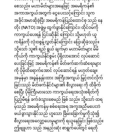
စေသည်။ မဟာမိတ်များအနေဖြင့် အမေရိကန်၏
အကာအကွယ်အတွက် ငွေပေးသင့်ကြောင်း သူက
အခိုင်အမာဆိုခဲ့ပြီး အမေရိကန်ပြည်ထောင်စု သည် နေ
တိုး (NATO) အဖွဲ့မှ ထွက်ခွာနိုင်ကြောင်း၊ ထိုင်ဝမ်ကို
ကာကွယ်ပေးရန် ငြင်းဆိုနိုင် ကြောင်း သို့မဟုတ် ယူ
ကရိန်းကို လုံးဝစွန့်လွှတ်နိုင်ကြောင်း ပြောဆိုခဲ့သည်။
သို့သော် သူ၏ ရည် ရွယ် ချက်မှာ မဟာမိတ်များ မိမိ
ကိုယ်ကို ကာကွယ်နိုင်စွမ်း ပိုရှိလာအောင် လုပ်ဆောင်
ပေးခြင်းဖြင့် အမေရိကန်၏ မိတ်ဖက်ဆက်ဆံရေးများ
ကို ပိုမိုထိရောက်အောင် လုပ်ဆောင်ရန် မဟုတ်ချေ။
အမှန်မှာ အခွန်နှုန်းထား အကြီးအကျယ် မြှင့်တင်လိုက်
ခြင်းသည် မိတ်ဖက်နိုင်ငံများ၏ စီးပွားရေး ကို ထိခိုက်
စေပြီး ပိုမိုကြီးမားသော ကာကွယ်ရေးအသုံးစရိတ်ကို
ပြည့်မီရန် ခက်ခဲသွားစေမည် ဖြစ် သည်။ သို့သော် ထရ
မ့်သည် အမေရိကန်မှ စစ်ရေးအရ အကူအညီမပေးဘဲ
ဖယ်ခွာသွားနိုင်သည် ဟူသော ခြိမ်းခြောက်မှုကိုသုံး၍
စီးပွားရေးအလျှော့ပေးမှုများကို ရယူနေခြင်း ဖြစ်သည်။
ဤဗျူဟာ သည် အနည်းဆုံး စာရွက်ပေါ်တွင် ရေတို