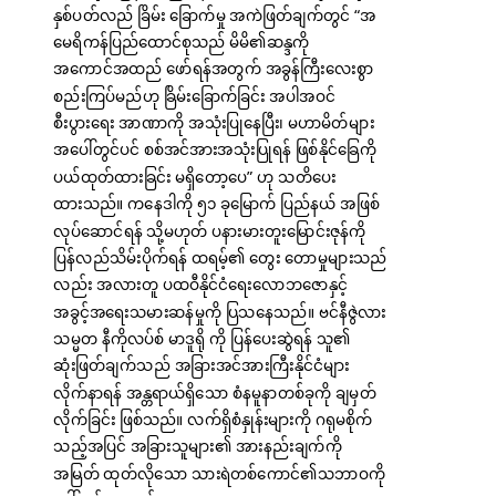
နှစ်ပတ်လည် ခြိမ်း ခြောက်မှု အကဲဖြတ်ချက်တွင် “အ
မေရိကန်ပြည်ထောင်စုသည် မိမိ၏ဆန္ဒကို
အကောင်အထည် ဖော်ရန်အတွက် အခွန်ကြီးလေးစွာ
စည်းကြပ်မည်ဟု ခြိမ်းခြောက်ခြင်း အပါအဝင်
စီးပွားရေး အာဏာကို အသုံးပြုနေပြီး၊ မဟာမိတ်များ
အပေါ်တွင်ပင် စစ်အင်အားအသုံးပြုရန် ဖြစ်နိုင်ခြေကို
ပယ်ထုတ်ထားခြင်း မရှိတော့ပေ” ဟု သတိပေး
ထားသည်။ ကနေဒါကို ၅၁ ခုမြောက် ပြည်နယ် အဖြစ်
လုပ်ဆောင်ရန် သို့မဟုတ် ပနားမားတူးမြောင်းဇုန်ကို
ပြန်လည်သိမ်းပိုက်ရန် ထရမ့်၏ တွေး တောမှုများသည်
လည်း အလားတူ ပထဝီနိုင်ငံရေးလောဘဇောနှင့်
အခွင့်အရေးသမားဆန်မှုကို ပြသနေသည်။ ဗင်နီဇွဲလား
သမ္မတ နီကိုလပ်စ် မာဒူရို ကို ပြန်ပေးဆွဲရန် သူ၏
ဆုံးဖြတ်ချက်သည် အခြားအင်အားကြီးနိုင်ငံများ
လိုက်နာရန် အန္တရာယ်ရှိသော စံနမူနာတစ်ခုကို ချမှတ်
လိုက်ခြင်း ဖြစ်သည်။ လက်ရှိစံနှုန်းများကို ဂရုမစိုက်
သည့်အပြင် အခြားသူများ၏ အားနည်းချက်ကို
အမြတ် ထုတ်လိုသော သားရဲတစ်ကောင်၏သဘာဝကို