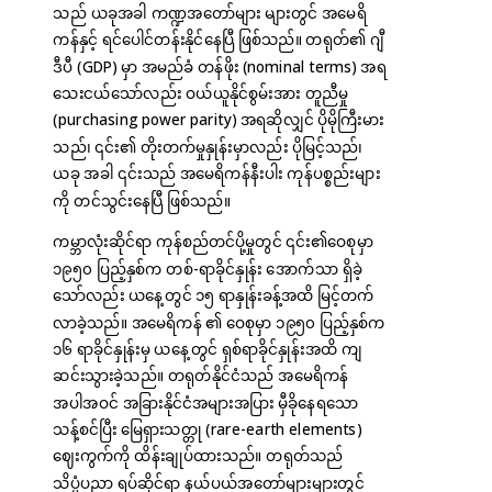
သည် ယခုအခါ ကဏ္ဍအတော်များ များတွင် အမေရိ
ကန်နှင့် ရင်ပေါင်တန်းနိုင်နေပြီ ဖြစ်သည်။ တရုတ်၏ ဂျီ
ဒီပီ (GDP) မှာ အမည်ခံ တန်ဖိုး (nominal terms) အရ
သေးငယ်သော်လည်း ဝယ်ယူနိုင်စွမ်းအား တူညီမှု
(purchasing power parity) အရဆိုလျှင် ပိုမိုကြီးမား
သည်၊ ၎င်း၏ တိုးတက်မှုနှုန်းမှာလည်း ပိုမြင့်သည်၊
ယခု အခါ ၎င်းသည် အမေရိကန်နီးပါး ကုန်ပစ္စည်းများ
ကို တင်သွင်းနေပြီ ဖြစ်သည်။
ကမ္ဘာလုံးဆိုင်ရာ ကုန်စည်တင်ပို့မှုတွင် ၎င်း၏ဝေစုမှာ
၁၉၅၀ ပြည့်နှစ်က တစ်-ရာခိုင်နှုန်း အောက်သာ ရှိခဲ့
သော်လည်း ယနေ့တွင် ၁၅ ရာနှုန်းခန့်အထိ မြင့်တက်
လာခဲ့သည်။ အမေရိကန် ၏ ဝေစုမှာ ၁၉၅၀ ပြည့်နှစ်က
၁၆ ရာခိုင်နှုန်းမှ ယနေ့တွင် ရှစ်ရာခိုင်နှုန်းအထိ ကျ
ဆင်းသွားခဲ့သည်။ တရုတ်နိုင်ငံသည် အမေရိကန်
အပါအဝင် အခြားနိုင်ငံအများအပြား မှီခိုနေရသော
သန့်စင်ပြီး မြေရှားသတ္တု (rare-earth elements)
ဈေးကွက်ကို ထိန်းချုပ်ထားသည်။ တရုတ်သည်
သိပ္ပံပညာ ရပ်ဆိုင်ရာ နယ်ပယ်အတော်များများတွင်