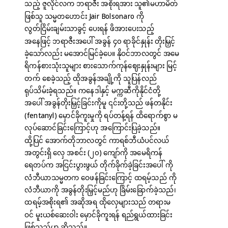
သည့် ဇူလိုင်လက ဘရာဇီး အစိုးရအား သူ၏မဟာမိတ်
ဖြစ်သူ သမ္မတဟောင်း Jair Bolsonaro ကို
လွတ်ငြိမ်းချမ်းသာခွင့် ပေးရန် ဖိအားပေးသည့်
အနေဖြင့် ဘရာဇီးအပေါ် အခွန် ၄၀ ရာခိုင်နှုန်း တိုးမြှင့်
ခဲ့သော်လည်း မအောင်မြင်ခဲ့ပေ။ နိုဝင်ဘာလတွင် အမေ
ရိကန်စားသုံးသူများ စားသောက်ကုန်ဈေးနှုန်းများ မြင့်
တက် စေခဲ့သည့် ထိုအခွန်အချို့ကို သူပြန်လည်
ရုပ်သိမ်းခဲ့ရသည်။ ကနေဒါနှင့် မက္ကဆီကိုနိုင်ငံတို့
အပေါ် အခွန်တိုးမြှင့်ခြင်းကိုမူ ၎င်းတို့သည် ဖန်တနိုင်း
(fentanyl) မှောင်ခိုကူးမှုကို ရပ်တန့်ရန် ထိရောက်စွာ မ
လုပ်ဆောင်ခြင်းကြောင့်ဟု အကြောင်းပြခဲ့သည်။
ထို့ပြင် အောက်တိုဘာလတွင် ကာရစ်ဘီယံပင်လယ်
အတွင်းရှိ လှေ အစင်း (၂၀) ကျော်ကို အမေရိကန်
ရေတပ်က အငြင်းပွားဖွယ် တိုက်ခိုက်ခဲ့ခြင်းအပေါ် ကို
လံဘီယာသမ္မတက ဝေဖန်ခြင်းကြောင့် ထရမ့်သည် ကို
လံဘီယာကို အခွန်တိုးမြှင့်မည်ဟု ခြိမ်းခြောက်ခဲ့သည်၊
ထရမ့်အစိုးရ၏ အဆိုအရ ထိုလှေများသည် တရားမ
ဝင် မူးယစ်ဆေးဝါး မှောင်ခိုကူးရန် ရည်ရွယ်ထားခြင်း
ဖြစ်သည်ဟု ဆိုသည်။