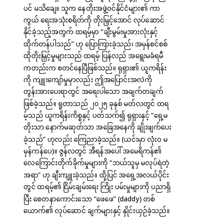
ပင် မသိချေ။ သူက နေတိုးအဖွဲ့ဝင်နိုင်ငံများ၏ ကာ
ကွယ် ရေးအသုံးစရိတ်ကို တိုးမြှင့်အောင် လုပ်ဆောင်
နိုင်ခဲ့သည့်အတွက် ထရမ့်မှာ “ချီးမွမ်းမှုအားလုံးနှင့်
ထိုက်တန်ပါသည်” ဟု ပြောကြားခဲ့သည်၊ အမှန်စင်စစ်
ထိုတိုးမြှင့်မှုများသည် ထရမ့် ပြန်လည် အရွေးမခံရမီ
ကတည်းက စတင်နေပြီဖြစ်သည်။ ရုရှား၏ ယူကရိန်း
ကို ကျူးကျော်မှုမှာလည်း ဤအပြောင်းအလဲကို
တွန်းအားပေးရာတွင် အရေးပါသော အချက်တချက်
ဖြစ်ခဲ့သည်။ ရူတာသည် ၂၀၂၅ ခုနှစ် မတ်လတွင် ထရ
မ့်သည် ယူကရိန်းကိစ္စနှင့် ပတ်သက်၍ ရုရှားနှင့် “ရှေ့မ
တိုးသာ နောက်မဆုတ်သာ အခြေအနေကို ချိုးဖျက်ပေး
ခဲ့သည်” ဟုလည်း ကြေညာခဲ့သည်။ (ယင်းမှာ လုံးဝ မ
မှန်ကန်ပေ)။ ဇွန်လတွင် အီရန်အပေါ် အမေရိကန်၏
လေကြောင်းတိုက်ခိုက်မှုများကို “ဘယ်သူမှ မလုပ်ရဲတဲ့
အရာ” ဟု ချီးကျူးခဲ့သည်။ ထို့ပြင် အရှေ့အလယ်ပိုင်း
တွင် ထရမ့်၏ ငြိမ်းချမ်းရေး ကြိုး ပမ်းမှုများကို ပညာရှိ
ပြီး စေတနာကောင်းသော “ဖေဖေ” (daddy) တစ်
ယောက်၏ လုပ်ဆောင် ချက်များနှင့် နှိုင်းယှဉ်ခဲ့သည်။