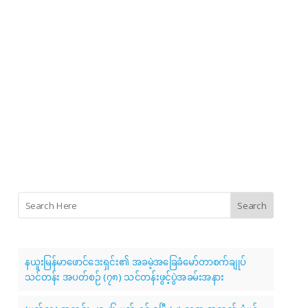
Search
နယူးမြန်မာဖောင်ဒေးရှင်း၏ အခမဲ့အခြေခံမော်တာစက်ချုပ်
သင်တန်း အပတ်စဉ် (၇၈) သင်တန်းဖွင့်ပွဲအခမ်းအနား