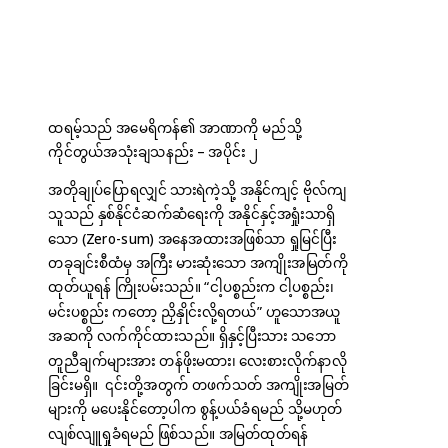
ထရမ့်သည် အမေရိကန်၏ အာဏာကို မည်သို့
ကိုင်တွယ်အသုံးချသနည်း – အပိုင်း ၂
အတိုချုပ်ပြောရလျှင် သားရဲကဲ့သို့ အနိုင်ကျင့် ဗိုလ်ကျ
သူသည် နှစ်နိုင်ငံဆက်ဆံရေးကို အနိုင်နှင့်အရှုံးသာရှိ
သော (Zero-sum) အနေအထားအဖြစ်သာ ရှုမြင်ပြီး
တခုချင်းစီထံမှ အကြီး မားဆုံးသော အကျိုးအမြတ်ကို
ထုတ်ယူရန် ကြိုးပမ်းသည်။ “ငါ့ပစ္စည်းက ငါ့ပစ္စည်း၊
မင်းပစ္စည်း ကတော့ ညှိနှိုင်းလို့ရတယ်” ဟူသောအယူ
အဆကို လက်ကိုင်ထားသည်။ ရှိနှင့်ပြီးသား သဘော
တူညီချက်များအား တန်ဖိုးမထား၊ လေးစားလိုက်နာလို
ခြင်းမရှိ။ ၎င်းတို့အတွက် တဖက်သတ် အကျိုးအမြတ်
များကို မပေးနိုင်တော့ပါက စွန့်ပယ်ခံရမည် သို့မဟုတ်
လျစ်လျူရှုခံရမည် ဖြစ်သည်။ အမြတ်ထုတ်ရန်