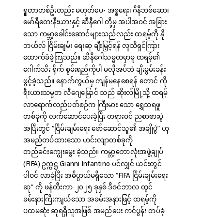
ရူတာတစ်ဦးတည်း မဟုတ်ပေ- အစ္စရေး၊ ဂီနီဘစ်ဆော၊
မော်ရီတေးနီးယားနှင့် ဆီနီဂေါ တို့မှ အပါအဝင် အခြား
သော ကမ္ဘာ့ခေါင်းဆောင်များသည်လည်း ထရမ့်ကို နို
ဘယ်လ် ငြိမ်းချမ်း ရေးဆု ချီးမြှင့်ရန် လူသိရှင်ကြား
ထောက်ခံခဲ့ကြသည်။ ဆီနီဂေါသမ္မတမှာမူ ထရမ့်၏
ဂေါက်သီး ရိုက် စွမ်းရည်ကိုပါ မလိုအပ်ဘဲ ချီးမွမ်းခန်း
ဖွင့်ခဲ့သည်။ နောက်ကွယ်မှ ကျန်မနေစေရန် တောင် ကို
ရီးယားသမ္မတ လီဂျေမြောင် သည် ဆိုးလ်မြို့သို့ ထရမ့်
လာရောက်လည်ပတ်စဉ်က ကြီးမား သော ရွှေသရဖူ
တစ်ခုကို လက်ဆောင်ပေးခဲ့ပြီး တရားဝင် ညစာစားပွဲ
အပြီးတွင် “ငြိမ်းချမ်းရေး ဖော်ဆောင်သူ၏ အချိုပွဲ” ဟု
အမည်တပ်ထားသော ဟင်းလျာတစ်ခုကို
တည်ခင်းကျွေးမွေး ခဲ့သည်။ ကမ္ဘာ့ဘောလုံးအဖွဲ့ချုပ်
(FIFA) ဥက္ကဋ္ဌ Gianni Infantino ပင်လျှင် ယင်းတွင်
ပါဝင် လာခဲ့ပြီး အဓိပ္ပာယ်မရှိသော “FIFA ငြိမ်းချမ်းရေး
ဆု” ကို ဖန်တီးကာ ၂၀၂၅ ခုနှစ် ဒီဇင်ဘာလ တွင်
ခမ်းနားကြီးကျယ်သော အခမ်းအနားဖြင့် ထရမ့်ကို
ပထမဆုံး ဆုရရှိသူအဖြစ် အမည်ပေး ကင်ပွန်း တပ်ခဲ့