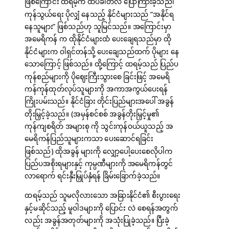
ဖြစ်ကြောင်း ထရမ့်က ထပ်ခါတလဲ ပြောကြားခဲ့သည်၊
ကုန်သွယ်ရေး ပိုလျှံ နေသည့် နိုင်ငံများသည် “အနိုင်ရ
နေသူများ” ဖြစ်သည်ဟု သူမြင်သည်။ အကြောင်းမှာ
အမေရိကန် က ထိုနိုင်ငံများထံ ပေးချေရသည်မှာ ထို
နိုင်ငံများက ဝါရှင်တန်သို့ ပေးချေသည်ထက် ပိုများ နေ
သောကြောင့် ဖြစ်သည်။ ထို့ကြောင့် ထရမ့်သည် ပြည်ပ
ကုန်စည်များကို ပိုဈေးကြီးသွားစေ ခြင်းဖြင့် အမေရိ
ကန်ကုန်ထုတ်လုပ်သူများကို အကာအကွယ်ပေးရန်
ကြိုးပမ်းသည်။ နိုင်ငံခြား တိုင်းပြည်များအပေါ် အခွန်
တိုးမြှင့်ခဲ့သည်။ (အမှန်စင်စစ် အခွန်တိုးမြှင့်မှု၏
ကုန်ကျစရိတ် အများစု ကို သွင်းကုန်ဝယ်ယူသည့် အ
မေရိကန်ပြည်သူများကသာ ပေးဆောင်ရခြင်း
ဖြစ်သည်) ထိုအခွန် များကို လျှော့ပေါ့ပေးစေလိုပါက
ပြည်ပအစိုးရများနှင့် ကုမ္ပဏီများကို အမေရိကန်တွင်
လာရောက် ရင်းနှီးမြှုပ်နှံရန် ခြိမ်းခြောက်ခဲ့သည်။
ထရမ့်သည် သူမလိုလားသော အခြားနိုင်ငံ၏ စီးပွားရေး
နှင့်မဆိုင်သည့် မူဝါဒများကို ပြောင်း လဲ စေရန်အတွက်
လည်း အခွန်အတုတ်များကို အသုံးပြုခဲ့သည်။ ပြီးခဲ့