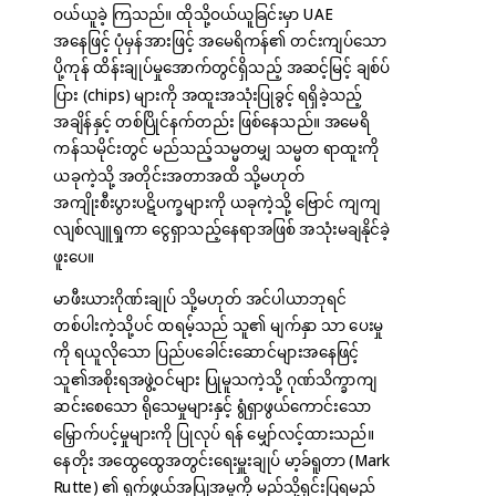
ဝယ်ယူခဲ့ ကြသည်။ ထိုသို့ဝယ်ယူခြင်းမှာ UAE
အနေဖြင့် ပုံမှန်အားဖြင့် အမေရိကန်၏ တင်းကျပ်သော
ပို့ကုန် ထိန်းချုပ်မှုအောက်တွင်ရှိသည့် အဆင့်မြင့် ချစ်ပ်
ပြား (chips) များကို အထူးအသုံးပြုခွင့် ရရှိခဲ့သည့်
အချိန်နှင့် တစ်ပြိုင်နက်တည်း ဖြစ်နေသည်။ အမေရိ
ကန်သမိုင်းတွင် မည်သည့်သမ္မတမျှ သမ္မတ ရာထူးကို
ယခုကဲ့သို့ အတိုင်းအတာအထိ သို့မဟုတ်
အကျိုးစီးပွားပဋိပက္ခများကို ယခုကဲ့သို့ ဗြောင် ကျကျ
လျစ်လျူရှုကာ ငွေရှာသည့်နေရာအဖြစ် အသုံးမချနိုင်ခဲ့
ဖူးပေ။
မာဖီးယားဂိုဏ်းချုပ် သို့မဟုတ် အင်ပါယာဘုရင်
တစ်ပါးကဲ့သို့ပင် ထရမ့်သည် သူ၏ မျက်နှာ သာ ပေးမှု
ကို ရယူလိုသော ပြည်ပခေါင်းဆောင်များအနေဖြင့်
သူ၏အစိုးရအဖွဲ့ဝင်များ ပြုမူသကဲ့သို့ ဂုဏ်သိက္ခာကျ
ဆင်းစေသော ရိုသေမှုများနှင့် ရွံရှာဖွယ်ကောင်းသော
မြှောက်ပင့်မှုများကို ပြုလုပ် ရန် မျှော်လင့်ထားသည်။
နေတိုး အထွေထွေအတွင်းရေးမှူးချုပ် မာ့ခ်ရူတာ (Mark
Rutte) ၏ ရှက်ဖွယ်အပြုအမူကို မည်သို့ရှင်းပြရမည်