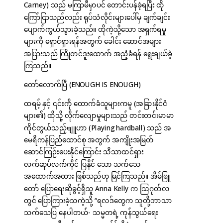
Carney) သည် မကြာမီမှာပင် တောင်းပန်ခဲ့ရပြီး ထို
ကြော်ငြာသည်လည်း ရုပ်သံလိုင်းများပေါ်မှ ချက်ချင်း
ပျောက်ကွယ်သွားခဲ့သည်။ ထိုကဲ့သို့သော အရှက်ရမှု
များကို ရှောင်ရှားရန်အတွက် ခေါင်း ဆောင်အများ
အပြားသည် ကြိုတင်ဒူးထောက် အညံ့ခံရန် ရွေးချယ်ခဲ့
ကြသည်။
တော်လောက်ပြီ (ENOUGH IS ENOUGH)
ထရမ့် နှင့် ၎င်းကို ထောက်ခံသူများကမူ (အခြားနိုင်ငံ
များ၏) ထိုသို့ လိုက်လျောမှုများသည် တင်းတင်းမာမာ
ကိုင်တွယ်သည့်ဗျူဟာ (Playing hardball) သည် အ
မေရိကန်ပြည်ထောင်စု အတွက် အကျိုးအမြတ်
ဆောင်ကြဉ်းပေးနိုင်ကြောင်း သိသာထင်ရှား
လက်ဆုပ်လက်ကိုင် ပြနိုင် သော သက်သေ
အထောက်အထား ဖြစ်သည်ဟု မြင်ကြသည်။ အိမ်ဖြူ
တော် ပြောရေးဆိုခွင့်ရှိသူ Anna Kelly က ဩဂုတ်လ
တွင် ပြောကြားခဲ့သကဲ့သို့ “ရလဒ်တွေက သူတို့ဘာသာ
သက်သေပြ နေပါတယ်- သမ္မတရဲ့ ကုန်သွယ်ရေး