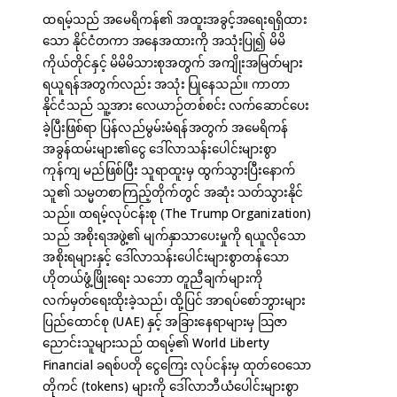
ထရမ့်သည် အမေရိကန်၏ အထူးအခွင့်အရေးရရှိထား
သော နိုင်ငံတကာ အနေအထားကို အသုံးပြု၍ မိမိ
ကိုယ်တိုင်နှင့် မိမိမိသားစုအတွက် အကျိုးအမြတ်များ
ရယူရန်အတွက်လည်း အသုံး ပြုနေသည်။ ကာတာ
နိုင်ငံသည် သူ့အား လေယာဉ်တစ်စင်း လက်ဆောင်ပေး
ခဲ့ပြီးဖြစ်ရာ ပြန်လည်မွမ်းမံရန်အတွက် အမေရိကန်
အခွန်ထမ်းများ၏ငွေ ဒေါ်လာသန်းပေါင်းများစွာ
ကုန်ကျ မည်ဖြစ်ပြီး သူရာထူးမှ ထွက်သွားပြီးနောက်
သူ၏ သမ္မတစာကြည့်တိုက်တွင် အဆုံး သတ်သွားနိုင်
သည်။ ထရမ့်လုပ်ငန်းစု (The Trump Organization)
သည် အစိုးရအဖွဲ့၏ မျက်နှာသာပေးမှုကို ရယူလိုသော
အစိုးရများနှင့် ဒေါ်လာသန်းပေါင်းများစွာတန်သော
ဟိုတယ်ဖွံ့ဖြိုးရေး သဘော တူညီချက်များကို
လက်မှတ်ရေးထိုးခဲ့သည်၊ ထို့ပြင် အာရပ်စော်ဘွားများ
ပြည်ထောင်စု (UAE) နှင့် အခြားနေရာများမှ သြဇာ
ညောင်းသူများသည် ထရမ့်၏ World Liberty
Financial ခရစ်ပတို ငွေကြေး လုပ်ငန်းမှ ထုတ်ဝေသော
တိုကင် (tokens) များကို ဒေါ်လာဘီယံပေါင်းများစွာ