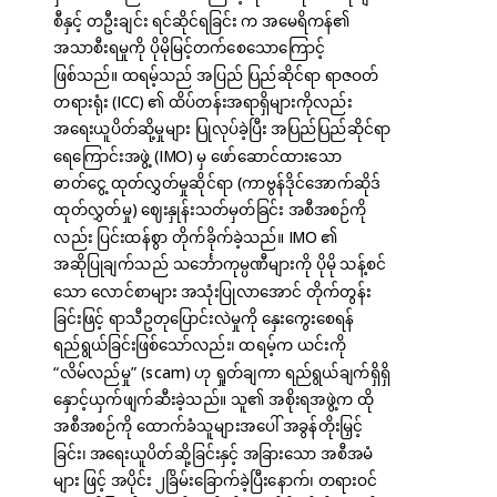
စီနှင့် တဦးချင်း ရင်ဆိုင်ရခြင်း က အမေရိကန်၏
အသာစီးရမှုကို ပိုမိုမြင့်တက်စေသောကြောင့်
ဖြစ်သည်။ ထရမ့်သည် အပြည် ပြည်ဆိုင်ရာ ရာဇဝတ်
တရားရုံး (ICC) ၏ ထိပ်တန်းအရာရှိများကိုလည်း
အရေးယူပိတ်ဆို့မှုများ ပြုလုပ်ခဲ့ပြီး အပြည်ပြည်ဆိုင်ရာ
ရေကြောင်းအဖွဲ့ (IMO) မှ ဖော်ဆောင်ထားသော
ဓာတ်ငွေ့ ထုတ်လွှတ်မှုဆိုင်ရာ (ကာဗွန်ဒိုင်အောက်ဆိုဒ်
ထုတ်လွှတ်မှု) ဈေးနှုန်းသတ်မှတ်ခြင်း အစီအစဉ်ကို
လည်း ပြင်းထန်စွာ တိုက်ခိုက်ခဲ့သည်။ IMO ၏
အဆိုပြုချက်သည် သင်္ဘောကုမ္ပဏီများကို ပိုမို သန့်စင်
သော လောင်စာများ အသုံးပြုလာအောင် တိုက်တွန်း
ခြင်းဖြင့် ရာသီဥတုပြောင်းလဲမှုကို နှေးကွေးစေရန်
ရည်ရွယ်ခြင်းဖြစ်သော်လည်း၊ ထရမ့်က ယင်းကို
“လိမ်လည်မှု” (scam) ဟု ရှုတ်ချကာ ရည်ရွယ်ချက်ရှိရှိ
နှောင့်ယှက်ဖျက်ဆီးခဲ့သည်။ သူ၏ အစိုးရအဖွဲ့က ထို
အစီအစဉ်ကို ထောက်ခံသူများအပေါ် အခွန်တိုးမြှင့်
ခြင်း၊ အရေးယူပိတ်ဆို့ခြင်းနှင့် အခြားသော အစီအမံ
များ ဖြင့် အပိုင်း ၂ခြိမ်းခြောက်ခဲ့ပြီးနောက်၊ တရားဝင်