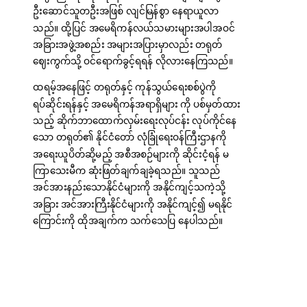
ဦးဆောင်သူတဦးအဖြစ် လျင်မြန်စွာ နေရာယူလာ
သည်။ ထို့ပြင် အမေရိကန်လယ်သမားများအပါအဝင်
အခြားအဖွဲ့အစည်း အများအပြားမှာလည်း တရုတ်
ဈေးကွက်သို့ ဝင်ရောက်ခွင့်ရရန် လိုလားနေကြသည်။
ထရမ့်အနေဖြင့် တရုတ်နှင့် ကုန်သွယ်ရေးစစ်ပွဲကို
ရပ်ဆိုင်းရန်နှင့် အမေရိကန်အရာရှိများ ကို ပစ်မှတ်ထား
သည့် ဆိုက်ဘာထောက်လှမ်းရေးလုပ်ငန်း လုပ်ကိုင်နေ
သော တရုတ်၏ နိုင်ငံတော် လုံခြုံရေးဝန်ကြီးဌာနကို
အရေးယူပိတ်ဆို့မည့် အစီအစဉ်များကို ဆိုင်းငံ့ရန် မ
ကြာသေးမီက ဆုံးဖြတ်ချက်ချခဲ့ရသည်။ သူသည်
အင်အားနည်းသောနိုင်ငံများကို အနိုင်ကျင့်သကဲ့သို့
အခြား အင်အားကြီးနိုင်ငံများကို အနိုင်ကျင့်၍ မရနိုင်
ကြောင်းကို ထိုအချက်က သက်သေပြ နေပါသည်။