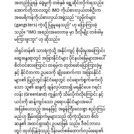
အတည်ပြုရန် မဲခွဲမှုကို တစ်နှစ် ရွှေ့ဆိုင်းလိုက်ရသည်။
အောက်တိုဘာလတွင် IMO ကိုယ်စားလှယ်တစ်ဦးက
အမေရိကန်ကိုယ်စားလှယ်အဖွဲ့သည် “လူမိုက်များ
(gangsters) ကဲ့သို့ ပြုမူနေသည်” ဟု ပြောကြားခဲ့
သည်။ “IMO အစည်းအဝေးတခု မှာ ဒီလိုမျိုး တစ်ခါမှ
မကြားဖူးဘူး” ဟု ဆိုသည်။
ဝါရှင်တန်၏ သားရဲကဲ့သို့ အနိုင်ကျင့် စိုးမိုးမှုအကြောင်း
ဆွေးနွေးရာတွင် အခြားနိုင်ငံများ ပိုင်နယ်မြေများအပေါ်
စိတ်ဝင်စားကြောင်း ထရမ့်က ထုတ်ဖော်ပြောကြားခဲ့မှု
နှင့် နိုင်ငံတကာ ဥပဒေကို ချိုးဖောက်ကာ အခြားနိုင်ငံ
များ၏ ပြည်တွင်းနိုင်ငံရေးတွင် ဝင်ရောက်စွက်ဖက်လို
သော သူ၏ ဆန္ဒကို ချန်လှပ်ထား၍ မရနိုင်ပေ။ ဂရင်း
လန်း (Greenland) ကျွန်းကို သိမ်းပိုက်လိုကြောင်း နှင့်
ယင်းကို ဆန့်ကျင်သော ဥရောပနိုင်ငံများအပေါ်
အပြစ်ပေးသည့် အနေဖြင့် အခွန်ကြီးလေးစွာ စည်းကြပ်
မည်ဟု ခြိမ်းခြောက်မှုများသည် ထိုကဲ့သို့သော စိတ်
ဆန္ဒ၏ အထင်ရှားဆုံး ဥပမာဖြစ် သည်။ ဒီဇင်ဘာလ
တွင် ထုတ်ပြန်ခဲ့သည့် ဒိန်းမတ်စစ်ထောက်လှမ်းရေး၏