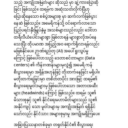
သည့် အကျိုးအမြတ်များ ဆိုသည် မှာ ချဲ့ကားပြောဆို
ခြင်း ဖြစ်သည်။ ထရမ့်က အဆုံးသတ်လိုက်ပြီဟု
ပြောဆိုနေသော စစ်ပွဲအများစု မှာ ဆက်လက်ဖြစ်ပွား
နေဆဲ ဖြစ်သည်။ အမေရိကန်သို့ ဝင်ရောက်လာသော
ပြည်ပရင်းနှီးမြှုပ်နှံမှု အသစ်များသည်လည်း ဒေါ်လာ
ထရီလီယံပေါင်းများစွာ ဖြစ်လာရန် များစွာလိုအပ်နေ
သေးပြီး ထိုပမာဏ အပြည့်အဝ ရောက်ရှိလာရန်လည်း
မဖြစ်နိုင်ပေ။ ဉာဏ်ရည်တု (AI) အပေါ် ရူးသွပ်မှု
ကြောင့် ဖြစ်ပေါ်လာသည့် ဒေတာစင်တာများ (Data
centers) ၏ ကိန်းဂဏန်းများမှလွဲ၍ အမေရိ ကန်
စီးပွားရေးမှာ အရှိန်အဟုန်ဖြင့် တိုးတက်နေခြင်း မရှိပါ။
မတိုးတက်ရခြင်းမှာ တစိတ်တပိုင်း အားဖြင့် ထရမ့်၏
စီးပွားရေးမူဝါဒများမှ ဖြစ်ပေါ်လာသော အတားအဆီး
များ (headwinds) ကြောင့် ဖြစ်သည်။ ထရမ့်၊ သူ၏
မိသားစုနှင့် သူ၏ နိုင်ငံရေးမဟာမိတ်များသည် သူ၏
အနိုင်ကျင့် သော မူဝါဒများမှ အကျိုးအမြတ် ရရှိနိုင်
သော်လည်း နိုင်ငံသား အများစုမှာမူ အကျိုးမရှိကြပေ။
အခြားပြဿနာတစ်ခုမှာ တရုတ်နိုင်ငံ၏ စီးပွားရေး