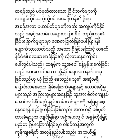
ထရမ့်သည် ပစ်မှတ်ထားသော ပြိုင်ဘက်များကို
အကျပ်ကိုင်သကဲ့သို့ပင် အမေရိကန်၏ ရိုးရာ
အစဉ်အလာ မဟာမိတ်များကိုလည်း အကျပ်ကိုင်နိုင်
သည့် အခွင့်အလမ်း အများအပြား ရှိပါ သည်။ သူ၏
ခြိမ်းခြောက်မှုများမှာ ခဏတဖြုတ်ဖြစ်ပေါ်ပြီး ပြန်
ပျောက်သွားတတ်သည့် သဘော ရှိခြင်းကြောင့် တဖက်
နိုင်ငံ၏ လေးစားနာခံခြင်းကို လိုလားနေကြောင်း
ပေါ်လွင်ပါသည်။ ထရမ့်က သူ့အပေါ် ခန့်မှန်းရခက်ခြင်း
သည် အားကောင်းသော ညှိနှိုင်းရေးလက်နက် တခု
ဖြစ်သည်ဟု ယုံ ကြည် နေသည်။ သူ၏ အဆုံးမရှိ
ပြောင်းလဲနေသော ခြိမ်းခြောက်မှုများနှင့် တောင်းဆိုမှု
များသည် အခြားသူများအနေဖြင့် သူ့အား စိတ်ကျေနပ်
အောင်လုပ်နိုင်မည့် နည်းလမ်းသစ်များကို အမြဲရှာဖွေ
နေစေရန် ရည်ရွယ်ခြင်းဖြစ်သည်။ အကယ်၍ ပစ်မှတ်
ထားခံရသူက လျင်မြန်စွာ အရှုံးပေးလျှင် အခွန်တိုးမြှင့်
မည်ဟု ခြိမ်းခြောက်ခြင်းမှာ ဝါရှင်တန်အတွက်
ကုန်ကျစရိတ် အလွန်နည်းပါးသည်။ အကယ်၍