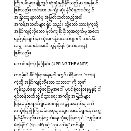
ကြိုးပမ်းမှုအချို့တွင် ဆုံးရှုံးမှုရှိနိုင်သည်မှာ အမှန်ပင်
ဖြစ်သည်။ အင်အား အကြီး ဆုံး နိုင်ငံများပင်လျှင်
အခြားသူများထံမှ အမြတ်ထုတ်သည့်အခါ
အကန့်အသတ်များ ရှိပါသည်။ သို့သော် သားရဲကဲ့သို့
အနိုင်ကျင့်လိုသော ဗိုလ်ကျစိုးမိုးသူအတွက်မူ အဓိက
ရည်မှန်းချက်မှာ ထိုအကန့်အသတ်များကို တတ်နိုင်
သမျှ အဝေးဆုံးအထိ တွန်းပို့ရန် (ဖယ်ရှားရန်)
ဖြစ်သည်။
လောင်းကြေး မြှင့်ခြင်း (UPPING THE ANTE)
ထရမ့်၏ နိုင်ငံခြားရေးမူဝါဒတွင် ပါရှိသော “သားရဲ
ကဲ့သို့ အနိုင်ကျင့်လိုသော သဘာဝ” ကို သူ၏
ကုန်သွယ်ရေး လိုငွေပြမှုအပေါ် ပူပင်စွဲလန်းနေမှုနှင့် ဝါ
ရှင်တန်ဘက်သို့ စီးပွားရေး အကျိုး အမြတ်များ
ပြန်လည်ရောက်ရှိလာစေရန် အခွန်အတုတ်များကို
အသုံးပြု၍ ကြိုးပမ်းနေမှုများတွင် အထင်ရှားဆုံး တွေ့
မြင်နိုင်သည်။ ကုန်သွယ်ရေးလိုငွေပြမှုသည် “လှည့်စား
ခံရခြင်း” (rip-off) နှင့် “လုယက်မှု” တစ်မျိုး