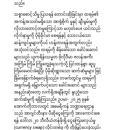
သည်။
သစ္စာစောင့်သိမှု ပြသရန် တောင်းဆိုခြင်းမှာ ထရမ့်၏
အကန့်အသတ်မရှိသော အာရုံစိုက် မှုနှင့် ချီးမွမ်းမှုကို
လိုလားတောင့်တမှုကြောင့်သာ မဟုတ်ပေ။ ယင်းသည်
လိုက်နာမှုကို ပိုမိုခိုင်မာ စေရန်နှင့် သေးငယ်သော
ဆန့်ကျင်မှုများကိုပင် ဟန့်တားရန်အတွက်လည်း
အသုံးဝင်သည်။ ထရမ့်ကို စိန်ခေါ်သော ခေါင်းဆောင်
များသည် ယူကရိန်းသမ္မတ ဗိုလိုဒီမာ ဇလန်းစကီး
အကြိမ် ကြိမ် ကြုံတွေ့ခဲ့ရသကဲ့သို့ ပြင်းထန်စွာ ဆူပူ
ကြိမ်းမောင်းခံရပြီး ပိုမိုဆိုးရွားသော ဆက်ဆံမှုများ ဖြင့်
ခြိမ်းခြောက်ခံရလေ့ရှိသည်။ တဖက်တွင်မူ ထရမ့်ကို
အရှက်မရှိ မြှောက်ပင့်သော ခေါင်းဆောင် များသည်
အနည်းဆုံးတော့ လက်ရှိအချိန်တွင် နူးညံ့သော
ဆက်ဆံမှုကို ရရှိကြသည်။ ဥပမာ- ၂၀၂၅ ခုနှစ်
အောက်တိုဘာလတွင် အမေရိကန် ဘဏ္ဍာရေးဌာန
သည် အာဂျင်တီးနား ပီဆိုငွေကြေးကို အားကောင်းစေ
ရန် ဒေါ်လာ ၂၀ ဘီလီယံတန်ဖိုးရှိ ငွေကြေးဖလှယ်မှု
(currency swap) လိုင်းတစ်ခု ကို တိုးမြှင့်ပေးခဲ့သည်၊