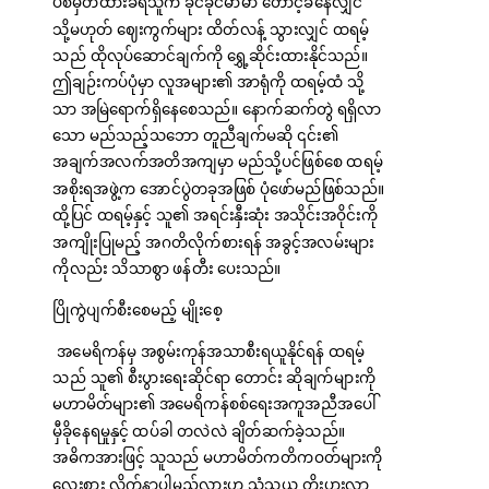
ပစ်မှတ်ထားခံရသူက ခိုင်ခိုင်မာမာ တောင့်ခံနေလျှင်
သို့မဟုတ် ဈေးကွက်များ ထိတ်လန့် သွားလျှင် ထရမ့်
သည် ထိုလုပ်ဆောင်ချက်ကို ရွှေ့ဆိုင်းထားနိုင်သည်။
ဤချဉ်းကပ်ပုံမှာ လူအများ၏ အာရုံကို ထရမ့်ထံ သို့
သာ အမြဲရောက်ရှိနေစေသည်။ နောက်ဆက်တွဲ ရရှိလာ
သော မည်သည့်သဘော တူညီချက်မဆို ၎င်း၏
အချက်အလက်အတိအကျမှာ မည်သို့ပင်ဖြစ်စေ ထရမ့်
အစိုးရအဖွဲ့က အောင်ပွဲတခုအဖြစ် ပုံဖော်မည်ဖြစ်သည်။
ထို့ပြင် ထရမ့်နှင့် သူ၏ အရင်းနှီးဆုံး အသိုင်းအဝိုင်းကို
အကျိုးပြုမည့် အဂတိလိုက်စားရန် အခွင့်အလမ်းများ
ကိုလည်း သိသာစွာ ဖန်တီး ပေးသည်။
ပြိုကွဲပျက်စီးစေမည့် မျိုးစေ့
အမေရိကန်မှ အစွမ်းကုန်အသာစီးရယူနိုင်ရန် ထရမ့်
သည် သူ၏ စီးပွားရေးဆိုင်ရာ တောင်း ဆိုချက်များကို
မဟာမိတ်များ၏ အမေရိကန်စစ်ရေးအကူအညီအပေါ်
မှီခိုနေရမှုနှင့် ထပ်ခါ တလဲလဲ ချိတ်ဆက်ခဲ့သည်။
အဓိကအားဖြင့် သူသည် မဟာမိတ်ကတိကဝတ်များကို
လေးစား လိုက်နာပါမည်လားဟု သံသယ တိုးပွားလာ