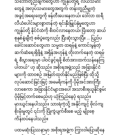
သဘောတူညီချက်တွေဟာ ကျွန်ုပ်တို့ရဲ့ လယ်သမား
တွေနဲ့ အလုပ်သမားတွေအတွက် တန်းတူညီမျှတဲ့
အခွင့်အရေးတွေကို ဖန်တီးပေးနေတယ်၊ ဒေါ်လာ ထရီ
လီယံပေါင်းများစွာတန်တဲ့ ရင်းနှီးမြှုပ်နှံမှုတွေဟာ
ကျွန်ုပ်တို့ နိုင်ငံထဲကို စီးဝင်လာနေတယ်၊ ပြီးတော့ ဆယ်
စုနှစ်နဲ့ချီတဲ့ စစ်ပွဲတွေလည်း ပြီးဆုံးသွားပြီ။ … ပြည်ပ
ခေါင်းဆောင်တွေဟာ သမ္မတ ထရမ့်နဲ့ ကောင်းမွန်တဲ့
ဆက်ဆံရေးရှိဖို့နဲ့ အရှိန်အဟုန်နဲ့ တိုးတက်နေတဲ့ ထရမ့်
ရဲ့ စီးပွားရေးမှာ ပါဝင်ခွင့်ရဖို့ စိတ်အားထက်သန်နေကြ
ပါတယ်” ဟု ဆိုသည်။ အစိုးရအဖွဲ့သည် အခြားနိုင်ငံ
များကို ထာဝစဉ် အမြတ်ထုတ်နိုင်မည်ဖြစ်ပြီး ထိုသို့
လုပ်ဆောင်ခြင်းဖြင့် အမေရိကန်ကို ပိုမိုအင်အားကြီး
လာစေကာ အခြားနိုင်ငံများအပေါ် အသာစီးရယူနိုင်စွမ်း
ပိုမိုမြင့်တက်စေမည်ဟု ယုံကြည်နေပုံ ရသည်။
မှားယွင်းနေပါသည်။ သားရဲကဲ့သို့ အနိုင်ကျင့် ဗိုလ်ကျ
စိုးမိုးမှုတွင် ၎င်းကို ပြိုကွဲပျက်စီးစေ မည့် မျိုးစေ့
ကိန်းဝပ်နေပါသည်။
ပထမဆုံးပြဿနာမှာ အစိုးရအဖွဲ့က ကြွားဝါပြောဆိုနေ