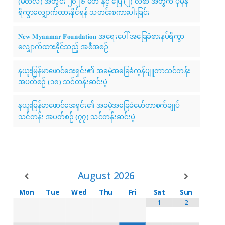
(မတ်လ) အတွင်း ၂၀၂၆ မတ် နှင့် ဧပြီ (၂) လစာ အတွက် ပုံမှန်
ရိက္ခာလျှောက်ထားနိုင်ရန် သတင်းစကားပါးခြင်း
𝐍𝐞𝐰 𝐌𝐲𝐚𝐧𝐦𝐚𝐫 𝐅𝐨𝐮𝐧𝐝𝐚𝐭𝐢𝐨𝐧 အရေးပေါ် အခြေခံစားနပ်ရိက္ခာ
လျှောက်ထားနိုင်သည့် အစီအစဉ်
နယူးမြန်မာဖောင်ဒေးရှင်း၏ အခမဲ့အခြေခံကွန်ပျူတာသင်တန်း
အပတ်စဉ် (၁၈) သင်တန်းဆင်းပွဲ
နယူးမြန်မာဖောင်ဒေးရှင်း၏ အခမဲ့အခြေခံမော်တာစက်ချုပ်
သင်တန်း အပတ်စဉ် (၇၇) သင်တန်းဆင်းပွဲ
August
2026
Mon
Tue
Wed
Thu
Fri
Sat
Sun
1
2