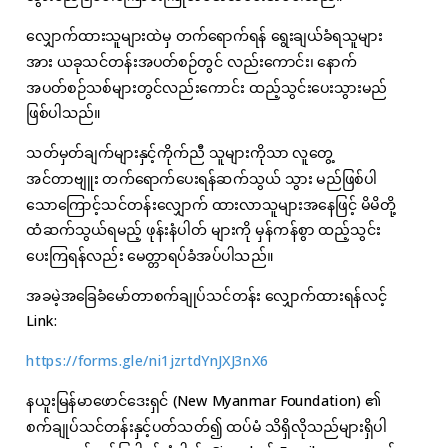
လျှောက်ထားသူများထဲမှ တက်ရောက်ရန် ရွေးချယ်ခံရသူများ
အား ယခုသင်တန်းအပတ်စဉ်တွင် လည်းကောင်း၊ နောက်
အပတ်စဉ်သစ်များတွင်လည်းကောင်း ထည့်သွင်းပေးသွားမည်
ဖြစ်ပါသည်။
သတ်မှတ်ချက်များနှင့်ကိုက်ညီ သူများကိုသာ လူတွေ့
အင်တာဗျူး တက်ရောက်ပေးရန်ဆက်သွယ် သွား မည်ဖြစ်ပါ
သောကြောင့်သင်တန်းလျှောက် ထားလာသူများအနေဖြင့် မိမိတို့
ထံဆက်သွယ်ရမည့် ဖုန်းနံပါတ် များကို မှန်ကန်စွာ ထည့်သွင်း
ပေးကြရန်လည်း မေတ္တာရပ်ခံအပ်ပါသည်။
အခမဲ့အခြေခံမော်တာစက်ချုပ်သင်တန်း လျှောက်ထားရန်လင့်
Link:
https://forms.gle/ni1jzrtdYnJXJ3nX6
နယူးမြန်မာဖောင်ဒေးရှင် (New Myanmar Foundation) ၏
စက်ချုပ်သင်တန်းနှင့်ပတ်သတ်၍ ထပ်မံ သိရှိလိုသည်များရှိပါ