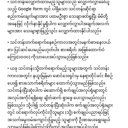
• သင်တန်းလျှောက်ထားမည့်သူများသည် လျှောက်လွှာခေါ်ယူ
သည့် Google Form တွင် ပါရှိသော သင်တန်းဆိုင်ရာ
စည်းကမ်းချက်များအား ပထမဦးစွာ သေချာဖတ်ရှုပြီး မိမိတို့
အနေဖြင့် လိုက်နာနိုင်မှုရှိပါက လျှောက်လွှာပါအချက်အလက်
များအား သေချာစွာဖြည့်သွင်း လျှောက်ထားနိုင်ပါသည်။
• သင်တန်းတက်ရောက်နေစဉ်ကာလအတွင်းမနက်စာ၊နေလယ်
စာ၊ ပြင်ဆင်ပေးမည်မဟုတ်ပါ။ စားစရိတ် အဖြစ်ထောက်ပံ
ကြေး(၁၀၀၀) ကိုသာပေးအပ်သွားမည်ဖြစ်သည်။
• ယခု သင်တန်းသို့တက်ရောက်မည့်သူများအတွက် သင်တန်း
ကာလအတွင်း နယူးမြန်မာ ဖောင်ဒေးရှင်းမှ နေရာထိုင်ခင်း စီစဉ်
ပေး၍ စားသောက်စရိတ်များ ထောက်ပံ့သွားမည်ဖြစ်သည်။
သင်တန်းပြီးဆုံးပါက မဲဆောက်ရှိ စက်ချုပ်အလုပ်ရုံများတွင်
အလုပ်အကိုင်ရရှိရေး ချိတ်ဆက် ရှာဖွေ ပေးသွားမည်လည်း
ဖြစ်သည်။ သို့ပါ၍ သင်တန်းပြီးဆုံးပါက စက်ချုပ်အလုပ်ရုံးများ
တွင် ဝင်ရောက်လုပ်ကိုင်လိုသူများ (သို့) စက်ချုပ်ပညာရပ်ဖြင့်
အသက်မွေးဝမ်းကျောင်းပြုမည့် သူများကို ဦးစားပေးရွေးချယ်
သွားမည်ဖြစ်ပါကြောင်းကြိုတင်အသိပေးအပ်ပါသည်။