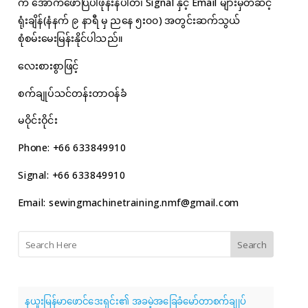
က အောက်ဖော်ပြပါဖုန်းနံပါတ်၊ Signal နှင့် Email များမှတဆင့်
ရုံးချိန်(နံနက် ၉ နာရီ မှ ညနေ ၅း၀၀) အတွင်းဆက်သွယ်
စုံစမ်းမေးမြန်းနိုင်ပါသည်။
လေးစားစွာဖြင့်
စက်ချုပ်သင်တန်းတာဝန်ခံ
မဝိုင်းဝိုင်း
Phone: +66 633849910
Signal: +66 633849910
Email:
sewingmachinetraining.nmf@gmail.com
Search
နယူးမြန်မာဖောင်ဒေးရှင်း၏ အခမဲ့အခြေခံမော်တာစက်ချုပ်