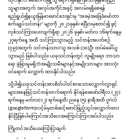
ထိုင်းနိုင်ငံ၊ မဲဆောက်မြို့သို့ ရောက်ရှိနေကြသောမြန်မာပြည်
သူများအတွက် အလုပ်အကိုင်အခွင့် အလမ်းရရှိစေရန်
ရည်ရွယ်၍နယူးမြန်မာဖောင်ဒေးရှင်းမှ “အခမဲ့အခြေခံမော်တာ
စက်ချုပ်သင်တန်း” များကို ၂၀၂၁ခုနှစ်၊ ဧပြီလမှစတင်၍ ဖွင့်
လှစ်သင်ကြားပေးလျက်ရှိရာ ၂၀၂၆ ခုနှစ်၊ မတ်လ ၁၆ရက်နေ့မှ
၂၇ရက်နေ့ အထိ သင်ကြားသွားမည့် သင်တန်းအပတ်စဉ်
(၇၉)အတွက် သင်တန်းသား/သူ အသစ် (၁၀)ဦး ထပ်မံခေါ်ယူ
သွားမည် ဖြစ်ပါသည်။ ယခုသင်တန်းတွင် လူမျိုးရေး၊ ဘာသာ
ရေး ခွဲခြားမူမရှိဘဲအမျိုးသမီးများနှင့်အမျိုးသားများ အားလုံး
ဝင်ရောက် လျှောက် ထားနိုင်ပါသည်။
သို့ပါ၍ယခုသင်တန်းအားစိတ်ပါဝင်စားသောလျှောက်လွှာရှင်
များအနေဖြင့်သင်တန်းတက်ရောက် နိုင်ရန်‌ဖေဖော်ဝါရီလ (၂၇)
ရက်နေ့မှ မတ်လ(၁၂) ရက်နေ့ထိ၊ ညနေ (၅) နာရီအထိ ဂူဂဲလ်
(googleform)လင့်ခ်မှတစ်ဆင့်ဖောင်ဖြည့်သွင်းလျှောက်ထား
နိုင်ပြီဖြစ်ပါကြောင်းအသိပေးအကြောင်းကြားအပ်ပါသည်။
ကြိုတင်အသိပေးကြော်ငြာချက်