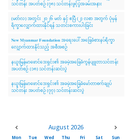
သင်တန်း အပတ်စဉ် (၇၈) သင်တန်းဖွင့်ပွဲအခမ်းအနား
(မတ်လ) အတွင်း ၂၀၂၆ မတ် နှင့် ဧပြီ (၂) လစာ အတွက် ပုံမှန်
ရိက္ခာလျှောက်ထားနိုင်ရန် သတင်းစကားပါးခြင်း
𝐍𝐞𝐰 𝐌𝐲𝐚𝐧𝐦𝐚𝐫 𝐅𝐨𝐮𝐧𝐝𝐚𝐭𝐢𝐨𝐧 အရေးပေါ် အခြေခံစားနပ်ရိက္ခာ
လျှောက်ထားနိုင်သည့် အစီအစဉ်
နယူးမြန်မာဖောင်ဒေးရှင်း၏ အခမဲ့အခြေခံကွန်ပျူတာသင်တန်း
အပတ်စဉ် (၁၈) သင်တန်းဆင်းပွဲ
နယူးမြန်မာဖောင်ဒေးရှင်း၏ အခမဲ့အခြေခံမော်တာစက်ချုပ်
သင်တန်း အပတ်စဉ် (၇၇) သင်တန်းဆင်းပွဲ
August
2026
Mon
Tue
Wed
Thu
Fri
Sat
Sun