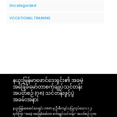
Uncategorized
VOCATIONAL TRAINING
နယူးမြန်မာဖောင်ဒေးရှင်း၏ အခမဲ့
အခြေခံမော်တာစက်ချုပ်သင်တန်း
အပတ်စဉ် (၇၈) သင်တန်းဖွင့်ပွဲ
အခမ်းအနား
နယူးမြန်မာဖောင်ဒေးရှင်း (NMF) မှ ဦးစီးကျင်းပပြုလုပ်သော (၁၂)
ရက်ကြာ “အခမဲ့ အခြေခံမော်တာ စက်ချုပ်သင်တန်း" အပတ်စဉ် (၇၈)၊