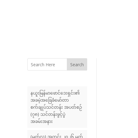
Search
နယူးမြန်မာဖောင်ဒေးရှင်း၏
အခမဲ့အခြေခံမော်တာ
စက်ချုပ်သင်တန်း အပတ်စဉ်
(၇၈) သင်တန်းဖွင့်ပွဲ
အခမ်းအနား
(မတ်လ) အတွင်း ၂၀၂၆ မတ်