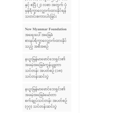
နှင့် ဧပြီ (၂) လစာ အတွက် ပုံ
မှန်ရိက္ခာလျှောက်ထားနိုင်ရန်
သတင်းစကားပါးခြင်း
𝐍𝐞𝐰 𝐌𝐲𝐚𝐧𝐦𝐚𝐫 𝐅𝐨𝐮𝐧𝐝𝐚𝐭𝐢𝐨𝐧
အရေးပေါ် အခြေခံ
စားနပ်ရိက္ခာလျှောက်ထားနိုင်
သည့် အစီအစဉ်
နယူးမြန်မာဖောင်ဒေးရှင်း၏
အခမဲ့အခြေခံကွန်ပျူတာ
သင်တန်း အပတ်စဉ် (၁၈)
သင်တန်းဆင်းပွဲ
နယူးမြန်မာဖောင်ဒေးရှင်း၏
အခမဲ့အခြေခံမော်တာ
စက်ချုပ်သင်တန်း အပတ်စဉ်
(၇၇) သင်တန်းဆင်းပွဲ