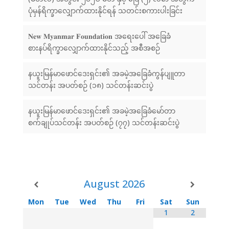
ပုံမှန်ရိက္ခာလျှောက်ထားနိုင်ရန် သတင်းစကားပါးခြင်း
𝐍𝐞𝐰 𝐌𝐲𝐚𝐧𝐦𝐚𝐫 𝐅𝐨𝐮𝐧𝐝𝐚𝐭𝐢𝐨𝐧 အရေးပေါ် အခြေခံ
စားနပ်ရိက္ခာလျှောက်ထားနိုင်သည့် အစီအစဉ်
နယူးမြန်မာဖောင်ဒေးရှင်း၏ အခမဲ့အခြေခံကွန်ပျူတာ
သင်တန်း အပတ်စဉ် (၁၈) သင်တန်းဆင်းပွဲ
နယူးမြန်မာဖောင်ဒေးရှင်း၏ အခမဲ့အခြေခံမော်တာ
စက်ချုပ်သင်တန်း အပတ်စဉ် (၇၇) သင်တန်းဆင်းပွဲ
August
2026
Mon
Tue
Wed
Thu
Fri
Sat
Sun
1
2