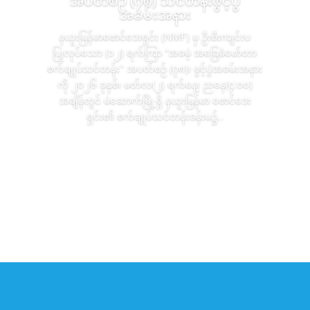
အပတ်စဉ် (၇၈) သင်တန်းဖွင့်ပွဲ
အခမ်းအနား
နယူးမြန်မာဖောင်ဒေးရှင်း (NMF) မှ ဦးစီးကျင်းပ
ပြုလုပ်သော (၁၂) ရက်ကြာ “အခမဲ့ အခြေခံမော်တာ
စက်ချုပ်သင်တန်း" အပတ်စဉ် (၇၈)၊ ဖွင့်ပွဲအခမ်းအနား
ကို ၂၀၂၆ ခုနှစ်၊ မတ်လ(၂) ရက်နေ့၊ ညနေ(၄:၀၀)
အချိန်တွင် မဲဆောက်မြို့ရှိ နယူးမြန်မာ ဖောင်ဒေး
ရှင်း၏ စက်ချုပ်သင်တန်းခန်းမ၌...
Read More