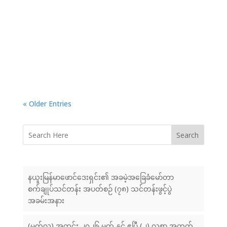
« Older Entries
Search
နယူးမြန်မာဖောင်ဒေးရှင်း၏ အခမဲ့အခြေခံမော်တာ
စက်ချုပ်သင်တန်း အပတ်စဉ် (၇၈) သင်တန်းဖွင့်ပွဲ
အခမ်းအနား
(မတ်လ) အတွင်း ၂၀၂၆ မတ် နှင့် ဧပြီ (၂) လစာ အတွက်