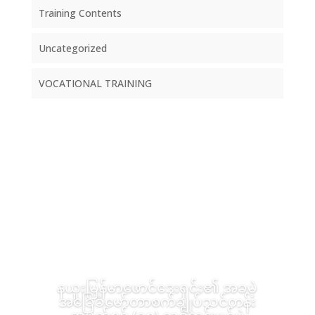
Training Contents
Uncategorized
VOCATIONAL TRAINING
နယူးမြန်မာဖောင်ဒေးရှင်း၏ အခမဲ့
အခြေခံမော်တာစက်ချုပ်သင်တန်း