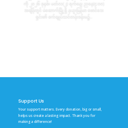
ကို ၂၀၂၆ ခုနှစ်၊ မတ်လ(၂) ရက်နေ့၊ ညနေ(၄:၀၀)
အချိန်တွင် မဲဆောက်မြို့ရှိ နယူးမြန်မာ ဖောင်ဒေး
ရှင်း၏ စက်ချုပ်သင်တန်းခန်းမ၌...
Read More
Support Us
Your support matters. Every donation, big or small,
helps us create a lasting impact. Thank you for
making a difference!