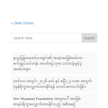
« Older Entries
Search
နယူးမြန်မာဖောင်ဒေးရှင်း၏ အခမဲ့အခြေခံမော်တာ
စက်ချုပ်သင်တန်း အပတ်စဉ် (၇၈) သင်တန်းဖွင့်ပွဲ
အခမ်းအနား
(မတ်လ) အတွင်း ၂၀၂၆ မတ် နှင့် ဧပြီ (၂) လစာ အတွက်
ပုံမှန်ရိက္ခာလျှောက်ထားနိုင်ရန် သတင်းစကားပါးခြင်း
𝐍𝐞𝐰 𝐌𝐲𝐚𝐧𝐦𝐚𝐫 𝐅𝐨𝐮𝐧𝐝𝐚𝐭𝐢𝐨𝐧 အရေးပေါ် အခြေခံ
စားနပ်ရိက္ခာလျှောက်ထားနိုင်သည့် အစီအစဉ်