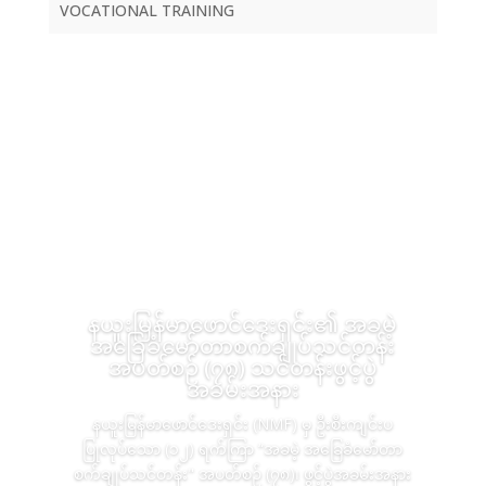
VOCATIONAL TRAINING
နယူးမြန်မာဖောင်ဒေးရှင်း၏ အခမဲ့
အခြေခံမော်တာစက်ချုပ်သင်တန်း
အပတ်စဉ် (၇၈) သင်တန်းဖွင့်ပွဲ
အခမ်းအနား
နယူးမြန်မာဖောင်ဒေးရှင်း (NMF) မှ ဦးစီးကျင်းပ
ပြုလုပ်သော (၁၂) ရက်ကြာ “အခမဲ့ အခြေခံမော်တာ
စက်ချုပ်သင်တန်း" အပတ်စဉ် (၇၈)၊ ဖွင့်ပွဲအခမ်းအနား