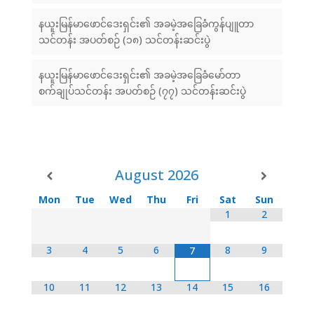
နယူးမြန်မာဖောင်ဒေးရှင်း၏ အခမဲ့အခြေခံကွန်ပျူတာ
သင်တန်း အပတ်စဉ် (၁၈) သင်တန်းဆင်းပွဲ
နယူးမြန်မာဖောင်ဒေးရှင်း၏ အခမဲ့အခြေခံမော်တာ
စက်ချုပ်သင်တန်း အပတ်စဉ် (၇၇) သင်တန်းဆင်းပွဲ
August
2026
Mon
Tue
Wed
Thu
Fri
Sat
Sun
1
2
3
4
5
6
8
9
7
10
11
12
13
14
15
16