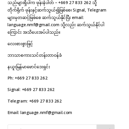
သည်များရှိပါက ဖုန်းနံပါတ် – +669 27 833 262 သို့
တိုက်ရိုက် ဖုန်းနှင့်ဆက်သွယ်၍ဖြစ်စေ၊ Signal, Telegram
များမှတဆင့်ဖြစ်စေ ဆက်သွယ်နိုင်ပြီး email:
language.nmf@gmail.com
သို့လည်း ဆက်သွယ်နိုင်ပါ
ကြောင်း အသိပေးအပ်ပါသည်။
လေးစားစွာဖြင့်
ဘာသာစကားသင်တန်းတာဝန်ခံ
နယူးမြန်မာဖောင်ဒေးရှင်း
Ph: +669 27 833 262
Signal: +669 27 833 262
Telegram: +669 27 833 262
Email:
language.nmf@gmail.com