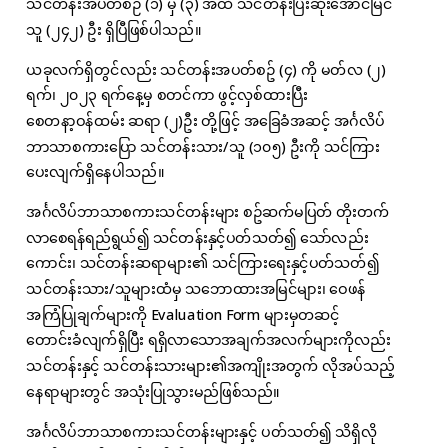
သင်တန်းအပတ်စဉ် (၁) မှ (၃) အထိ သင်တန်းပြီးဆုံးအောင်မြင်
သူ (၂၄၂) ဦး ရှိပြီဖြစ်ပါသည်။
ယခုလက်ရှိတွင်လည်း သင်တန်းအပတ်စဥ် (၄) ကို မတ်လ (၂)
ရက်၊ ၂၀၂၃ ရက်နေ့မှ စတင်ကာ ဖွင့်လှစ်ထားပြီး
စေတနာ့ဝန်ထမ်း ဆရာ (၂)ဦး တို့ဖြင့် အခြေခံအဆင့် အင်္ဂလိပ်
ဘာသာစကားပြော သင်တန်းသား/သူ (၁၀၅) ဦးကို သင်ကြား
ပေးလျက်ရှိနေပါသည်။
အင်္ဂလိပ်ဘာသာစကားသင်တန်းများ စဥ်ဆက်မပြတ် တိုးတက်
လာစေရန်ရည်ရွယ်၍ သင်တန်းနှင့်ပတ်သတ်၍ သော်လည်း
ကောင်း၊ သင်တန်းဆရာများ၏ သင်ကြားရေးနှင့်ပတ်သတ်၍
သင်တန်းသား/သူများထံမှ သဘောထားအမြင်များ၊ ဝေဖန်
အကြံပြုချက်များကို Evaluation Form များမှတဆင့်
တောင်းခံလျက်ရှိပြီး ရရှိလာသောအချက်အလက်များကိုလည်း
သင်တန်းနှင့် သင်တန်းသားများ၏အကျိုးအတွက် လိုအပ်သည့်
နေရာများတွင် အသုံးပြုသွားမည်ဖြစ်သည်။
အင်္ဂလိပ်ဘာသာစကားသင်တန်းများနှင့် ပတ်သတ်၍ သိရှိလို