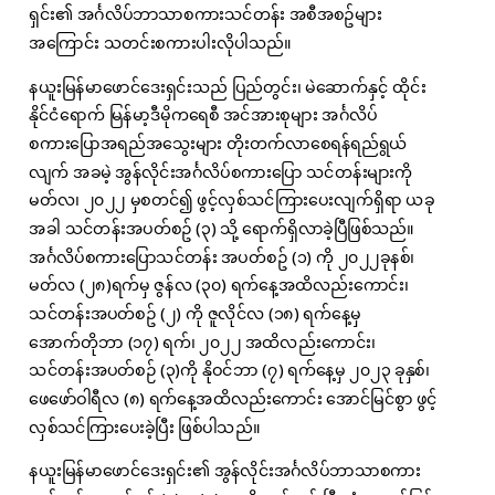
ရှင်း၏ အင်္ဂလိပ်ဘာသာစကားသင်တန်း အစီအစဥ်များ
အကြောင်း သတင်းစကားပါးလိုပါသည်။
နယူးမြန်မာဖောင်ဒေးရှင်းသည် ပြည်တွင်း၊ မဲဆောက်နှင့် ထိုင်း
နိုင်ငံရောက် မြန်မာ့ဒီမိုကရေစီ အင်အားစုများ အင်္ဂလိပ်
စကားပြောအရည်အသွေးများ တိုးတက်လာစေရန်ရည်ရွယ်
လျက် အခမဲ့ အွန်လိုင်းအင်္ဂလိပ်စကားပြော သင်တန်းများကို
မတ်လ၊ ၂၀၂၂ မှစတင်၍
ဖွင့်လှစ်သင်ကြားပေးလျက်ရှိရာ ယခု
အခါ သင်တန်းအပတ်စဥ် (၃) သို့ ရောက်ရှိလာခဲ့ပြီဖြစ်သည်။
အင်္ဂလိပ်စကားပြောသင်တန်း အပတ်စဥ် (၁) ကို ၂၀၂၂ခုနစ်၊
မတ်လ (၂၈)ရက်မှ ဇွန်လ (၃၀) ရက်နေ့အထိလည်းကောင်း၊
သင်တန်းအပတ်စဥ် (၂) ကို ဇူလိုင်လ (၁၈) ရက်နေ့မှ
အောက်တိုဘာ (၁၇) ရက်၊ ၂၀၂၂ အထိလည်းကောင်း၊
သင်တန်းအပတ်စဉ် (၃)ကို နိုဝင်ဘာ (၇) ရက်နေ့မှ ၂၀၂၃ ခုနှစ်၊
ဖေဖော်ဝါရီလ (၈) ရက်နေ့အထိလည်းကောင်း အောင်မြင်စွာ ဖွင့်
လှစ်သင်ကြားပေးခဲ့ပြီး ဖြစ်ပါသည်။
နယူးမြန်မာဖောင်ဒေးရှင်း၏ အွန်လိုင်းအင်္ဂလိပ်ဘာသာစကား