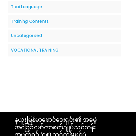
Thai Language
Training Contents
Uncategorized
VOCATIONAL TRAINING
နယူးမြန်မာဖောင်ဒေးရှင်း၏ အခမဲ့
အခြေခံမော်တာစက်ချုပ်သင်တန်း
အပတ်စဉ် (၇၈) သင်တန်းဖွင့်ပွဲ