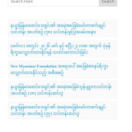
Search
နယူးမြန်မာဖောင်ဒေးရှင်း၏ အခမဲ့အခြေခံမော်တာစက်ချုပ်
သင်တန်း အပတ်စဉ် (၇၈) သင်တန်းဖွင့်ပွဲအခမ်းအနား
(မတ်လ) အတွင်း ၂၀၂၆ မတ် နှင့် ဧပြီ (၂) လစာ အတွက် ပုံမှန်
ရိက္ခာလျှောက်ထားနိုင်ရန် သတင်းစကားပါးခြင်း
𝐍𝐞𝐰 𝐌𝐲𝐚𝐧𝐦𝐚𝐫 𝐅𝐨𝐮𝐧𝐝𝐚𝐭𝐢𝐨𝐧 အရေးပေါ် အခြေခံစားနပ်ရိက္ခာ
လျှောက်ထားနိုင်သည့် အစီအစဉ်
နယူးမြန်မာဖောင်ဒေးရှင်း၏ အခမဲ့အခြေခံကွန်ပျူတာသင်တန်း
အပတ်စဉ် (၁၈) သင်တန်းဆင်းပွဲ
နယူးမြန်မာဖောင်ဒေးရှင်း၏ အခမဲ့အခြေခံမော်တာစက်ချုပ်
သင်တန်း အပတ်စဉ် (၇၇) သင်တန်းဆင်းပွဲ