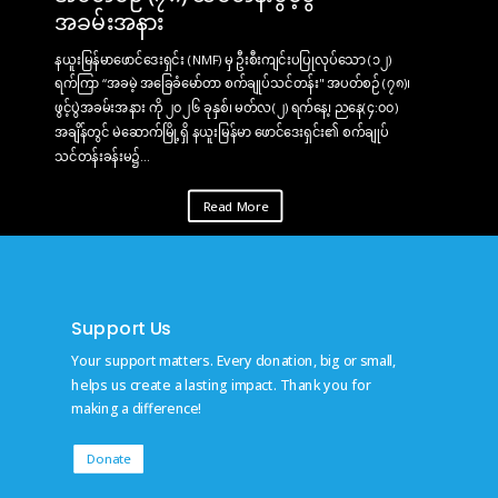
အခမ်းအနား
နယူးမြန်မာဖောင်ဒေးရှင်း (NMF) မှ ဦးစီးကျင်းပပြုလုပ်သော (၁၂)
ရက်ကြာ “အခမဲ့ အခြေခံမော်တာ စက်ချုပ်သင်တန်း" အပတ်စဉ် (၇၈)၊
ဖွင့်ပွဲအခမ်းအနား ကို ၂၀၂၆ ခုနှစ်၊ မတ်လ(၂) ရက်နေ့၊ ညနေ(၄:၀၀)
အချိန်တွင် မဲဆောက်မြို့ရှိ နယူးမြန်မာ ဖောင်ဒေးရှင်း၏ စက်ချုပ်
သင်တန်းခန်းမ၌...
Read More
Support Us
Your support matters. Every donation, big or small,
helps us create a lasting impact. Thank you for
making a difference!
Donate