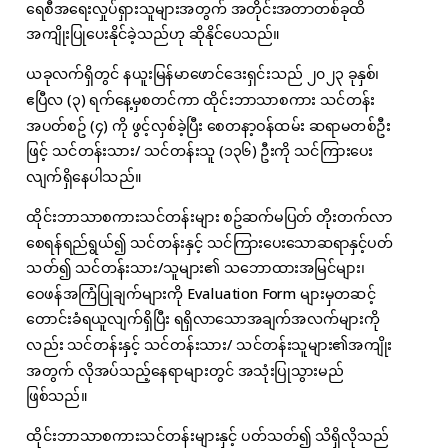
ရေစီအရေးလှုပ်ရှားသူများအတွက် အတိုင်းအတာတစ်ခုထိ
အကျိုးပြုပေးနိုင်ခဲ့သည်ဟု ဆိုနိုင်ပေသည်။
ယခုလက်ရှိတွင် နယူးမြန်မာဖောင်ဒေးရှင်းသည် ၂၀၂၃ ခုနှစ်၊
ဧပြီလ (၃) ရက်နေ့မှစတင်ကာ ထိုင်းဘာသာစကား သင်တန်း
အပတ်စဥ် (၄) ကို ဖွင့်လှစ်ခဲ့ပြီး စေတနာ့ဝန်ထမ်း ဆရာမတစ်ဦး
ဖြင့် သင်တန်းသား/ သင်တန်းသူ (၁၃၆) ဦးကို သင်ကြားပေး
လျက်ရှိနေပါသည်။
ထိုင်းဘာသာစကားသင်တန်းများ စဥ်ဆက်မပြတ် တိုးတက်လာ
စေရန်ရည်ရွယ်၍ သင်တန်းနှင့် သင်ကြားပေးသောဆရာနှင့်ပတ်
သတ်၍ သင်တန်းသား/သူများ၏ သဘောထားအမြင်များ၊
ဝေဖန်အကြံပြုချက်များကို Evaluation Form များမှတဆင့်
တောင်းခံရယူလျက်ရှိပြီး ရရှိလာသောအချက်အလက်များကို
လည်း သင်တန်းနှင့် သင်တန်းသား/ သင်တန်းသူများ၏အကျိုး
အတွက် လိုအပ်သည့်နေရာများတွင် အသုံးပြုသွားမည်
ဖြစ်သည်။
ထိုင်းဘာသာစကားသင်တန်းများနှင့် ပတ်သတ်၍ သိရှိလိုသည်