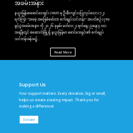
အခမ်းအနား
နယူးမြန်မာဖောင်ဒေးရှင်း (NMF) မှ ဦးစီးကျင်းပပြုလုပ်သော (၁၂)
ရက်ကြာ “အခမဲ့ အခြေခံမော်တာ စက်ချုပ်သင်တန်း" အပတ်စဉ် (၇၈)၊
ဖွင့်ပွဲအခမ်းအနား ကို ၂၀၂၆ ခုနှစ်၊ မတ်လ(၂) ရက်နေ့၊ ညနေ(၄:၀၀)
အချိန်တွင် မဲဆောက်မြို့ရှိ နယူးမြန်မာ ဖောင်ဒေးရှင်း၏ စက်ချုပ်
သင်တန်းခန်းမ၌...
Read More
Support Us
Your support matters. Every donation, big or small,
helps us create a lasting impact. Thank you for
making a difference!
Donate