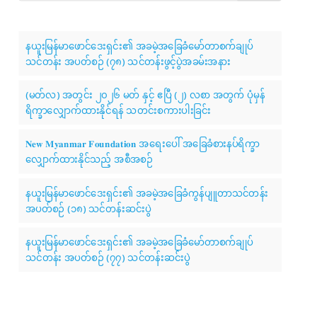
နယူးမြန်မာဖောင်ဒေးရှင်း၏ အခမဲ့အခြေခံမော်တာစက်ချုပ်
သင်တန်း အပတ်စဉ် (၇၈) သင်တန်းဖွင့်ပွဲအခမ်းအနား
(မတ်လ) အတွင်း ၂၀၂၆ မတ် နှင့် ဧပြီ (၂) လစာ အတွက် ပုံမှန်
ရိက္ခာလျှောက်ထားနိုင်ရန် သတင်းစကားပါးခြင်း
𝐍𝐞𝐰 𝐌𝐲𝐚𝐧𝐦𝐚𝐫 𝐅𝐨𝐮𝐧𝐝𝐚𝐭𝐢𝐨𝐧 အရေးပေါ် အခြေခံစားနပ်ရိက္ခာ
လျှောက်ထားနိုင်သည့် အစီအစဉ်
နယူးမြန်မာဖောင်ဒေးရှင်း၏ အခမဲ့အခြေခံကွန်ပျူတာသင်တန်း
အပတ်စဉ် (၁၈) သင်တန်းဆင်းပွဲ
နယူးမြန်မာဖောင်ဒေးရှင်း၏ အခမဲ့အခြေခံမော်တာစက်ချုပ်
သင်တန်း အပတ်စဉ် (၇၇) သင်တန်းဆင်းပွဲ