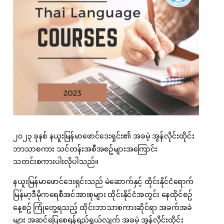
၂၀၂၃ ခုနစ် နယူးမြန်မာဖောင်ဒေးရှင်း၏ အခမဲ့ အွန်လိုင်းထိုင်း
ဘာသာစကား သင်တန်းအစီအစဥ်များအကြောင်း
သတင်းစကားပါးလိုပါသည်။
နယူးမြန်မာဖောင်ဒေးရှင်းသည် မဲဆောက်နှင့် ထိုင်းနိုင်ငံရောက်
မြန်မာ့ဒီမိုကရေစီအင်အားစုများ ထိုင်းနိုင်ငံအတွင်း နေထိုင်စဥ်
နေ့စဥ် ကြုံတွေ့ရသည့် ထိုင်းဘာသာစကားဆိုင်ရာ အခက်အခဲ
များ အဆင်ပြေစေရန်ရည်ရွယ်လျက် အခမဲ့ အွန်လိုင်းထိုင်း