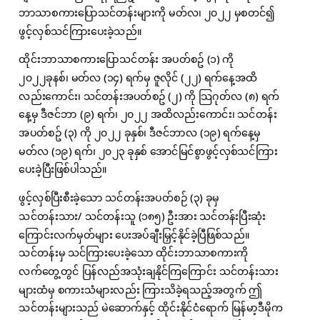
ဘာသာစကားပြောသင်တန်းများကို
မတ်လ၊ ၂၀၂၂ မှစတင်၍
ဖွင့်လှစ်သင်ကြားပေးခဲ့သည်။
ထိုင်းဘာသာစကားပြောသင်တန်း အပတ်စဥ် (၁) ကို
၂၀၂၂ခုနစ်၊ မတ်လ (၁၄) ရက်မှ ဇူလိုင် (၂၂) ရက်နေ့အထိ
လည်းကောင်း၊ သင်တန်းအပတ်စဥ် (၂) ကို သြဂုတ်လ (၈) ရက်
နေ့မှ ဒီဇင်ဘာ (၉) ရက်၊ ၂၀၂၂ အထိလည်းကောင်း၊ သင်တန်း
အပတ်စဥ် (၃) ကို ၂၀၂၂ ခုနှစ်၊ ဒီဇင်ဘာလ (၁၉) ရက်နေ့မှ
မတ်လ (၁၉) ရက်၊ ၂၀၂၃ ခုနှစ် အောင်မြင်စွာဖွင့်လှစ်သင်ကြား
ပေးခဲ့ပြီးဖြစ်ပါသည်။
ဖွင့်လှစ်ပြီးစီးခဲ့သော သင်တန်းအပတ်စဉ် (၃) ခုမှ
သင်တန်းသား/ သင်တန်းသူ (၁၈၅) ဦးအား သင်တန်းပြီးဆုံး
ကြောင်းလက်မှတ်များ ပေးအပ်ချီးမြှင့်နိုင်ခဲ့ပြီဖြစ်သည်။
သင်တန်းမှ သင်ကြားပေးခဲ့သော ထိုင်းဘာသာစကားကို
လက်တွေ့တွင် ပြန်လည်အသုံးချနိုင်ကြကြောင်း သင်တန်းသား
များထံမှ စကားသံများလည်း ကြားသိခဲ့ရသည့်အတွက် ဤ
သင်တန်းများသည် မဲဆောက်နှင့် ထိုင်းနိုင်ငံရောက် မြန်မာ့ဒီမိုက