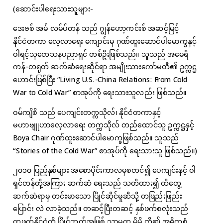
(ဆောင်းပါရေးသားသူများ-
ဒေးဗစ် အမ် လမ်ပ်တန် သည် ဂျွန်ဟော့ကင်းစ် အဆင့်မြင့်
နိုင်ငံတကာ လေ့လာရေး ကျောင်းမှ ဂုဏ်ထူးဆောင်ပါမောက္ခနှင့်
ဝါရင့်သုတေသနပညာရှင် တစ်ဦးဖြစ်သည်။ သူသည် အမေရိ
ကန်-တရုတ် ဆက်ဆံရေးဆိုင်ရာ အမျိုးသားကော်မတီ၏ ဥက္ကဋ္ဌ
ဟောင်းဖြစ်ပြီး “Living U.S.-China Relations: From Cold
War to Cold War” စာအုပ်ကို ရေးသားသူလည်း ဖြစ်သည်။
ဝမ်ကျိစိ သည် ပေကျင်းတက္ကသိုလ်၊ နိုင်ငံတကာနှင့်
မဟာဗျူဟာလေ့လာရေး တက္ကသိုလ် တည်ထောင်သူ ဥက္ကဋ္ဌနှင့်
Boya Chair ဂုဏ်ထူးဆောင်ပါမောက္ခဖြစ်သည်။ သူသည်
“Stories of the Cold War” စာအုပ်ကို ရေးသားသူ ဖြစ်သည်။)
၂၀၁၀ ပြည့်နှစ်များ အစောပိုင်းကာလမှစတင်၍ ပေကျင်းနှင့် ဝါ
ရှင်တန်တို့အကြား ဆက်ဆံ ရေးသည် သတိထား၍ ထိတွေ့
ဆက်ဆံရာမှ တင်းမာသော ပြိုင်ဆိုင်မှုဆီသို့ တဖြည်းဖြည်း
ပြောင်း လဲ လာခဲ့သည်။ တဆင့်ပြီးတဆင့် နှစ်ဖက်စလုံးသည်
တဖက်နိုင်ငံကို ပြိုင်ဘက်အဖြစ် သာမက မိမိ တို့၏ အဓိကစံ