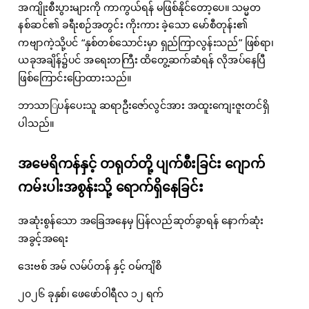
အကျိုးစီးပွားများကို ကာကွယ်ရန် မဖြစ်နိုင်တော့ပေ။ သမ္မတ
နစ်ဆင်၏ ခရီးစဉ်အတွင်း ကိုးကား ခဲ့သော မော်စီတုန်း၏
ကဗျာကဲ့သို့ပင် “နှစ်တစ်သောင်းမှာ ရှည်ကြာလွန်းသည်” ဖြစ်ရာ၊
ယခုအချိန်၌ပင် အရေးတကြီး ထိတွေ့ဆက်ဆံရန် လိုအပ်နေပြီ
ဖြစ်ကြောင်းပြောထားသည်။
ဘာသာြပန်ပေးသူ ဆရာဦးဇော်လွင်အား အထူးကျေးဇူးတင်ရှိ
ပါသည်။
အမေရိကန်နှင့် တရုတ်တို့ ပျက်စီးခြင်း ဂျောက်
ကမ်းပါးအစွန်းသို့ ရောက်ရှိနေခြင်း
အဆုံးစွန်သော အခြေအနေမှ ပြန်လည်ဆုတ်ခွာရန် နောက်ဆုံး
အခွင့်အရေး
ဒေးဗစ် အမ် လမ်ပ်တန် နှင့် ဝမ်ကျိစိ
၂၀၂၆ ခုနှစ်၊ ဖေဖော်ဝါရီလ ၁၂ ရက်