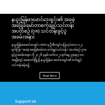
နယူးမြန်မာဖောင်ဒေးရှင်း၏ အခမဲ့
အခြေခံမော်တာစက်ချုပ်သင်တန်း
အပတ်စဉ် (၇၈) သင်တန်းဖွင့်ပွဲ
အခမ်းအနား
နယူးမြန်မာဖောင်ဒေးရှင်း (NMF) မှ ဦးစီးကျင်းပပြုလုပ်သော (၁၂)
ရက်ကြာ “အခမဲ့ အခြေခံမော်တာ စက်ချုပ်သင်တန်း" အပတ်စဉ် (၇၈)၊
ဖွင့်ပွဲအခမ်းအနား ကို ၂၀၂၆ ခုနှစ်၊ မတ်လ(၂) ရက်နေ့၊ ညနေ(၄:၀၀)
အချိန်တွင် မဲဆောက်မြို့ရှိ နယူးမြန်မာ ဖောင်ဒေးရှင်း၏ စက်ချုပ်
သင်တန်းခန်းမ၌...
Read More
Support Us