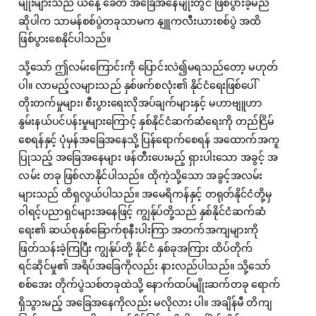
မျိုးများသည် ယနေ့ ခေတ် အခြေအနေမျိုးတွင် ဖြစ်ပွားခဲ့မည်
ဆိုပါက သာမန်စစ်ပွဲတခုသာမက နျူကလီးယားစစ်ပွဲ အထိ
ဖြစ်ပွားစေနိုင်ပါသည်။
သို့သော် ဤလမ်းကြောင်းကို ပြောင်းလဲ၍မရသည်တော့ မဟုတ်
ပါ။ လာမည့်လများသည် နှစ်ဖက်စလုံး၏ နိုင်ငံရေးဖြစ်ပေါ်
တိုးတက်မှုများ၊ စီးပွားရေးလိုအပ်ချက်များနှင့် မဟာဗျူဟာ
နွမ်းနယ်ပင်ပန်းမှုများကြောင့် နှစ်နိုင်ငံဆက်ဆံရေးကို တည်ငြိမ်
စေရန်နှင့် ပုံမှန်အခြေအနေသို့ ပြန်ရောက်စေရန် အထောက်အကူ
ပြုသည့် အခြေအနေများ ဖန်တီးပေးမည့် ရှားပါးသော အခွင့် အ
လမ်း တခု ဖြစ်လာနိုင်ပါသည်။ ထိုကဲ့သို့သော အခွင့်အလမ်း
များသည် ထိရှလွယ်ပါသည်။ အမေရိကန်နှင့် တရုတ်နိုင်ငံတို့မှ
ဝါရင့်ပညာရှင်များအနေဖြင့် ကျွန်ုပ်တို့သည် နှစ်နိုင်ငံဆက်ဆံ
ရေး၏ ဆယ်စုနှစ်ခြောက်စုနီးပါးကြာ အတက်အကျများကို
ဖြတ်သန်းခဲ့ကြပြီး ကျွန်ုပ်တို့ နိုင်ငံ နှစ်ခုအကြား ထိပ်တိုက်
ရင်ဆိုင်မှု၏ အရိပ်အခြေကိုလည်း နားလည်ပါသည်။ သို့သော်
စစ်အေး တိုက်ပွဲသစ်တခုထဲသို့ နောက်ထပ်မျိုးဆက်တခု ရောက်
ရှိသွားမည့် အခြေအနေကိုလည်း မလိုလား ပါ။ အချိန်မီ တိကျ