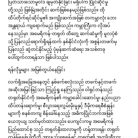
ပြတ်သားသောမူဝါဒ ချမှတ်နိုင်ခြင်း မရှိပါက ပြိုင်ဆိုင်မှု
တို့သည် ဖြစ်မြဲအတိုင်း ဆက်ဖြစ်နေမည်ဖြစ်သည်။ ထို
ထိပ်တိုက်ရင်ဆိုင်မှု၏ အကျိုးဆက်အဖြစ် တကမ္ဘာလုံး ဘေး
အန္တရာယ် ကျရောက်မည် ဖြစ်သည်။ ကမ္ဘာကြီးက လိုအပ်
နေသည်မှာ အမေရိကန်-တရုတ် ထိတွေ့ ဆက်ဆံမှုကို မူလပုံစံ
သို့ ပြန်လည်ရောက်ရှိရန်ထက် နှစ်နိုင်ငံလုံးကို အစွန်းတဖက်မှ
ပြန်လည် ဆွဲတင်နိုင်မည့် ပုံမှန်ဆက်ဆံရေး အသစ်တခု
ပေါ်ထွက်လာရန်သာ ဖြစ်ပါသည်။
ရန်လိုမှုများ အမြစ်တွယ်နေခြင်း
လက်ရှိအခြေအနေတွင် နှစ်ဖက်စလုံးသည် တဖက်နှင့်တဖက်
အဆိုးအမြင်ဖြင့်သာ ကြည့်ရှု နေကြသည်။ ဝါရှင်တန်သည်
တရုတ်နိုင်ငံကို အမေရိကန်၏ ကမ္ဘာ့ခေါင်းဆောင်မှု၊ နည်းပညာ
ထိပ်တန်းရောက်မှု၊ စီးပွားရေးလွှမ်းမိုးမှုနှင့် ဒီမိုကရေစီစံနှုန်း
များကို စနစ်တကျ စိန်ခေါ်နေသည့် အဓိကပြိုင်ဘက်အဖြစ်
ယေဘုယျ သတ်မှတ်ထားသည်။ ပေကျင်းကမူ အမေရိကန်
ပြည်ထောင်စု သည် တရုတ်နိုးထလာမှုကို ဟန့်တားရန်၊ တရုတ်
ကွန်မြူနစ်ပါတီကို အားနည်းစေရန်နှင့် တရုတ်၏ အကျိုးစီးပွား