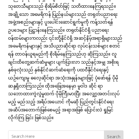
သုတေသီများသည် စိုးရိမ်စိတ်ဖြင့် သတိထားနေကြရသည်။
အချို့သော အမေရိကန် ပြည်နယ်များသည် တရုတ်ပညာရေး
အဖွဲ့အစည်းများနှင့် ပူးပေါင်းဆောင်ရွက်မှုကို ကန့်သတ်ရန်
ဥပဒေများ ပြဋ္ဌာန်းနေကြသည်။ တရုတ်နိုင်ငံရှိ ပညာရေး
ဝန်ထမ်းများကလည်း ၎င်းတို့နိုင်ငံရှိ အဆင့်နိမ့်အရာရှိများသည်
အမေရိကန်များနှင့် အသိပညာဆိုင်ရာ လုပ်ငန်းသစ်များ စတင်
ရန် တာဝန်ယူရမည်ကို စိုးရိမ်နေကြသည်ဟု ဆိုကြသည်။ လူ
ချင်းထိတွေ့ဆက်ဆံမှုများ ပျက်ပြားလာ သည်နှင့်အမျှ အစိုးရ
နှစ်ခုလုံးသည် နှစ်နိုင်ငံဆက်ဆံရေးကို ပထဝီနိုင်ငံရေးနှင့်
ယဉ်ကျေးမှု ဓလေ့ဆိုင်ရာ အသုံးအနှုန်းများဖြင့် ပုံဖော်ရန် ပိုမို
ဆန္ဒရှိလာကြသည်။ ထိုအခြေအနေမှာ မူဝါဒ ဆိုင် ရာ
သဘောထားကွဲလွဲမှုထက် ပိုမိုကြီးမားပြီး အလျှော့အတင်းလုပ်
မည့် မည်သည့် အရိပ်အယောင် ကိုမဆို ပြည်တွင်းနိုင်ငံရေး
အဆိပ်အတောက်ဖြစ်စေမည့် အရာအဖြစ် ပြောင်းလဲ ရှုမြင်
လိုက်ကြ ခြင်း ဖြစ်သည်။
Search