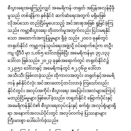
စီးပွားရေးအရကြည့်လျှင် အမေရိကန်-တရုတ် အပြန်အလှန်မှီခို
မှုသည် တစ်ချိန်က နှစ်နိုင်ငံ ဆက်ဆံရေးအတွက် မရှိမဖြစ်
လိုအပ်သော တည်ငြိမ်မှုပေးသည့် အင်အားစုအဖြစ် ရှုမြင်ခဲ့ကြ
သည်။ ကမ္ဘာ့စီးပွားရေး တိုးတက်မှုအတွက်လည်း ငြင်းမရနိုင်
သော အထောက်အကူပြုမှုများ ရှိခဲ့ သည်။ ၂၀၀၁ ခုနှစ်တွင်
တရုတ်နိုင်ငံ ကမ္ဘာ့ကုန်သွယ်ရေးအဖွဲ့သို့ ဝင်ရောက်စဉ်က တဦး
ကျ ဂျီဒီပီ မှာ ၁,၀၆၅ ဒေါ်လာဖြစ်ပြီး အမေရိကန်မှာ ၃၇,၁၃၃
ဒေါ်လာ ဖြစ်သည်။ ၂၀၂၃ ခုနှစ်အရောက်တွင် တရုတ်နိုင်ငံ၌
၁၂,၉၅၁ ဒေါ်လာနှင့် အမေရိကန်တွင် ၈၂,၇၆၉ ဒေါ်လာ
အသီးသီး ဖြစ်လာခဲ့သည်။ ထိုကာလအတွင်း တရုတ်နှင့်အမေရိ
ကန် နှစ်နိုင်ငံလုံး အင်အားတောင့်တင်းလာခဲ့ ကြသော်လည်း
နိုင်ငံတွင်း အလုပ်အကိုင်၊ စီးပွားရေး အပြောင်းအလဲများကြောင့်
မတည်ငြိမ်မှုများ ဖြစ်ပေါ်ခဲ့သည်။ တရုတ်နိုင်ငံ မြောက်ပိုင်းနှင့်
အမေရိကန်နိုင်ငံ၏ စီးပွားရေးလုပ်ငန်းနှင့် စက်ရုံ၊ အလုပ်ရုံများရှိ
ရာ အနောက်အလယ်ပိုင်းတွင် အလုပ်လက်မဲ့ ပြဿနာများ
ကြီးမားစွာ ပေါ်ပေါက်ခဲ့သည်။