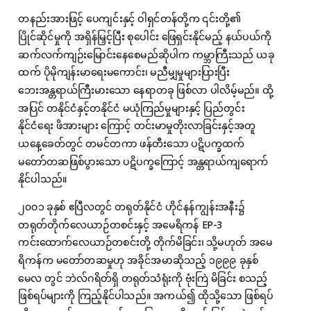
တနည်းအားဖြင့် ပေကျင်းနှင့် ဝါရှင်တန်တို့က ၎င်းတို့၏
ပြိုင်ဆိုင်မှုကို အရှိန်မြှင့်ပြီး စုပေါင်း ဖြေရှင်းနိုင်မည့် နယ်ပယ်ကို
ဆက်လက်ကျဉ်းမြောင်းနေစေမည်ဆိုပါက ကမ္ဘာကြီးသည် ယခု
ထက် ပိုမိုကျန်းမာရေးမကောင်း၊ မညီမျှမှုများပြားပြီး
ဘေးအန္တရာယ်ကြီးမားသော နေရာတခု ဖြစ်လာ ပါလိမ့်မည်။ ထို့
အပြင် တနိုင်ငံနှင့်တနိုင်ငံ မယုံကြည်မှုများနှင့် ပြည်တွင်း
နိုင်ငံရေး ဖိအားများ ကြောင့် တင်းမာမှုတိုးလာခြင်းနှင့်အတူ
ယနေ့ခေတ်တွင် တမင်တကာ ဖန်တီးသော ပဋိပက္ခထက်
မတော်တဆဖြစ်ပွားသော ပဋိပက္ခကြောင့် အန္တရာယ်ကျရောက်
နိုင်ပါသည်။
၂၀၀၁ ခုနှစ် ဧပြီလတွင် တရုတ်နိုင်ငံ ဟိုင်နန်ကျွန်းအနီး၌
တရုတ်တိုက်လေယာဉ်တစင်းနှင့် အမေရိကန် EP-3
ကင်းထောက်လေယာဉ်တစင်းတို့ တိုက်မိခြင်း၊ သို့မဟုတ် အမေ
ရိကန်က မတော်တဆမှုဟု အခိုင်အမာဆိုသည့် ၁၉၉၉ ခုနှစ်
မေလ တွင် ဘဲလ်ဂရိတ်ရှိ တရုတ်သံရုံးကို ဗုံးကြဲ မိခြင်း စသည့်
ဖြစ်ရပ်များကို ကြည့်နိုင်ပါသည်။ အကယ်၍ ထိုသို့သော ဖြစ်ရပ်