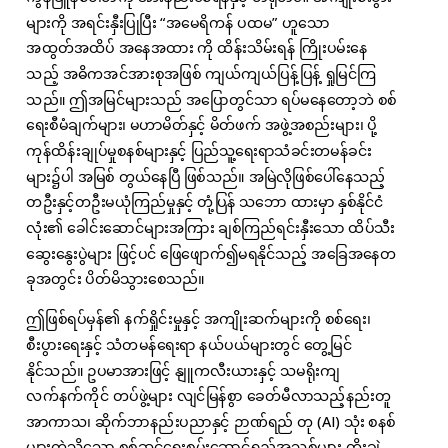
များကို အရင်းနှီးပြုပြီး “အမေရိကန် ပထမ” ဟူသော
အထွတ်အထိပ် အနေအထား ကို ထိန်းသိမ်းရန် ကြိုးပမ်းနေ
သည့် အဓိကအင်အားစုအဖြစ် ကျယ်ကျယ်ပြန့်ပြန့် ရှုမြင်ကြ
သည်။ ဤအမြင်များသည် အပြောတွင်သာ ရပ်မနေတော့ဘဲ စစ်
ရေးစီမံချက်များ၊ မဟာမိတ်နှင့် မိတ်ဖက် အဖွဲ့အစည်းများ၊ ပို့
ကုန်ထိန်းချုပ်မှုစနစ်များနှင့် ပြည်သူ့ရေးရာသံခင်းတမန်ခင်း
များ၌ပါ အမြစ် တွယ်နေပြီ ဖြစ်သည်။ အမြဲလိုဖြစ်ပေါ်နေသည့်
တဦးနှင့်တဦးမယုံကြည်မှုနှင့် တုံ့ပြန် သဘော ထားမှာ နှစ်နိုင်ငံ
လုံး၏ ခေါင်းဆောင်များအကြား ချစ်ကြည်ရင်းနှီးသော ထိပ်သီး
ဆွေးနွေးပွဲများ ဖြင့်ပင် ဖြေဖျောက်၍မရနိုင်သည့် အခြေအနေတ
ခုအတွင်း ပိတ်မိသွားစေသည်။
ဤဖြစ်ရပ်မှန်၏ နက်ရှိုင်းမှုနှင့် အကျိုးဆက်များကို စစ်ရေး၊
စီးပွားရေးနှင့် သံတမန်ရေးရာ နယ်ပယ်များတွင် တွေ့မြင်
နိုင်သည်။ ဥပမာအားဖြင့် နျူကလီးယားနှင့် သမရိုးကျ
လက်နက်ကိုင် တပ်ဖွဲ့များ လျင်မြန်စွာ ခေတ်မီလာသည့်နည်းတူ
အာကာသ၊ ဆိုက်ဘာနည်းပညာနှင့် ဉာဏ်ရည် တု (AI) သုံး စနစ်
များကဲ့သို့သော စစ်ဆင်ရေးစွမ်းဆောင်ရည်အသစ်များ တိုးချဲ့