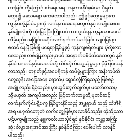
လာခြင်း တို့ကြောင့် စစ်ရေးအရ ဟန့်တားနိုင်စွမ်းမှာ ပိုရှုတ်
ထွေး၍ မသေမချာ ခက်ခဲလာပါသည်။ ဤရှုပ်ထွေးမှုများက
ကျွန်ုပ်တို့နိုင်ငံများကို လက်နက်အရေအတွက်နှင့် အမျိုးအစား
နှစ်မျိုးလုံးကို တိုးမြှင့်ပြီး ကြိုတင် ကာကွယ်ရန် တွန်းအားပေးပါ
လိမ့်မည်။ အပြိုင်အဆိုင်လက်နက်တပ်ဆင်ခြင်း လျင်မြန်စွာ
စတင် နေပြီဖြစ်၍ မရေရာဖြစ်မှုနှင့် ကုန်ကျစရိတ်များ ပိုတိုးလာ
စေသည်။ တစ်ချိန်တည်းမှာပင် အနောက်ပစိဖိတ်ဒေသတွင် နှစ်
နိုင်ငံ ရေတပ်နှင့်လေတပ်တို့ ထိပ်တိုက်တွေ့ဆုံမှုများ ပိုမိုပြင်းထန်
လာသည်။ တရုတ်နှင့်အမေရိကန် တပ်ဖွဲ့များကြား အနီးကပ်ထိ
တွေ့လုနီး အခြေအနေ ရောက်မှ ရှောင်လွှဲကြရသည့် ဖြစ်စဉ်
အချို့လည်း ရှိခဲ့သည်။ မှားယွင်းတွက်ချက်မှု၊ မတော်တဆမှု
သို့မဟုတ် အကျပ်အတည်း မြင့်တက်လာမှုတို့ မှတစ်ဆင့်
လက်နက်ကိုင်ပဋိပက္ခ ဖြစ်ပွားနိုင်သည့် အန္တရာယ် သည် သီအိုရီ
အရ မဟုတ်တော့ဘဲ လက်တွေ့ဖြစ်ပွားလာနိုင်သည်။ ထိုသို့သော
ပဋိပက္ခမျိုးသည် နျူကလီးယားပိုင်ရှင် နှစ်နိုင်ငံ၊ ကမ္ဘာ့အကြီး
ဆုံး စီးပွားရေးအင်အားကြီး နှစ်နိုင်ငံကြား ပေါ်ပေါက် လာနိုင်
ပါသည်။