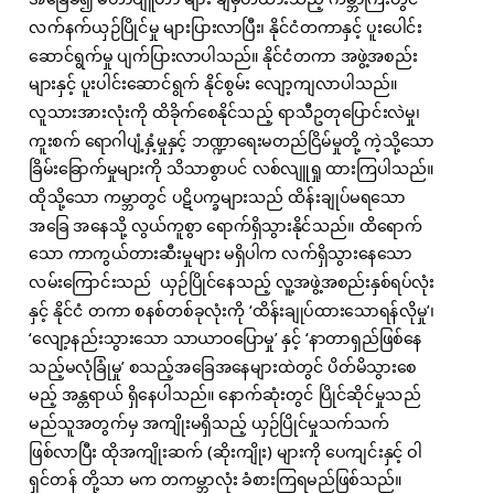
လက်နက်ယှဉ်ပြိုင်မှု များပြားလာပြီး၊ နိုင်ငံတကာနှင့် ပူးပေါင်း
ဆောင်ရွက်မှု ပျက်ပြားလာပါသည်။ နိုင်ငံတကာ အဖွဲ့အစည်း
များနှင့် ပူးပါင်းဆောင်ရွက် နိုင်စွမ်း လျော့ကျလာပါသည်။
လူသားအားလုံးကို ထိခိုက်စေနိုင်သည့် ရာသီဥတုပြောင်းလဲမှု၊
ကူးစက် ရောဂါပျံ့နှံ့မှုနှင့် ဘဏ္ဍာရေးမတည်ငြိမ်မှုတို့ ကဲ့သို့သော
ခြိမ်းခြောက်မှုများကို သိသာစွာပင် လစ်လျူရှု ထားကြပါသည်။
ထိုသို့သော ကမ္ဘာတွင် ပဋိပက္ခများသည် ထိန်းချုပ်မရသော
အခြေ အနေသို့ လွယ်ကူစွာ ရောက်ရှိသွားနိုင်သည်။ ထိရောက်
သော ကာကွယ်တားဆီးမှုများ မရှိပါက လက်ရှိသွားနေသော
လမ်းကြောင်းသည် ယှဉ်ပြိုင်နေသည့် လူ့အဖွဲ့အစည်းနှစ်ရပ်လုံး
နှင့် နိုင်ငံ တကာ စနစ်တစ်ခုလုံးကို ‘ထိန်းချုပ်ထားသောရန်လိုမှု’၊
‘လျော့နည်းသွားသော သာယာဝပြောမှု’ နှင့် ‘နာတာရှည်ဖြစ်နေ
သည့်မလုံခြုံမှု’ စသည့်အခြေအနေများထဲတွင် ပိတ်မိသွားစေ
မည့် အန္တရာယ် ရှိနေပါသည်။ နောက်ဆုံးတွင် ပြိုင်ဆိုင်မှုသည်
မည်သူအတွက်မှ အကျိုးမရှိသည့် ယှဉ်ပြိုင်မှုသက်သက်
ဖြစ်လာပြီး ထိုအကျိုးဆက် (ဆိုးကျိုး) များကို ပေကျင်းနှင့် ဝါ
ရှင်တန် တို့သာ မက တကမ္ဘာလုံး ခံစားကြရမည်ဖြစ်သည်။