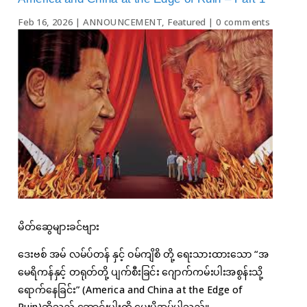
Feb 16, 2026
|
ANNOUNCEMENT
,
Featured
|
0 comments
မိတ်ဆွေများခင်ဗျား
ဒေးဗစ် အမ် လမ်ပ်တန် နှင့် ဝမ်ကျိစိ တို့ ရေးသားထားသော “အ
မေရိကန်နှင့် တရုတ်တို့ ပျက်စီးခြင်း ဂျောက်ကမ်းပါးအစွန်းသို့
ရောက်နေခြင်း” (America and China at the Edge of
Ruin)ဆိုသည့် ဆောင်းပါးကို ပေးပို့အပ်ပါသည်။