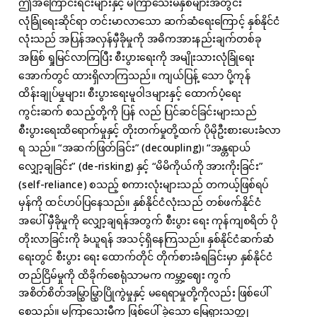
ဤအကြောင်းရင်းများနှင့် မကြာသေးမီနှစ်များအတွင်း
လုံခြုံရေးဆိုင်ရာ တင်းမာလာသော ဆက်ဆံရေးကြောင့် နှစ်နိုင်ငံ
လုံးသည် အပြန်အလှန်မှီခိုမှုကို အဓိကအားနည်းချက်တစ်ခု
အဖြစ် ရှုမြင်လာကြပြီး စီးပွားရေးကို အမျိုးသားလုံခြုံရေး
အောက်တွင် ထားရှိလာကြသည်။ ကျယ်ပြန့် သော ပို့ကုန်
ထိန်းချုပ်မှုများ၊ စီးပွားရေးမူဝါဒများနှင့် ထောက်ပံ့ရေး
ကွင်းဆက် စသည့်တို့ကို ပြန် လည် ပြင်ဆင်ခြင်းများသည်
စီးပွားရေးထိရောက်မှုနှင့် တိုးတက်မှုတို့ထက် ပိုမိုဦးစားပေးခံလာ
ရ သည်။ “အဆက်ဖြတ်ခြင်း” (decoupling)၊ “အန္တရာယ်
လျှော့ချခြင်း” (de-risking) နှင့် “မိမိကိုယ်ကို အားကိုးခြင်း”
(self-reliance) စသည့် စကားလုံးများသည် တကယ့်ဖြစ်ရပ်
မှန်ကို ထင်ဟပ်ပြနေသည်။ နှစ်နိုင်ငံလုံးသည် တစ်ဖက်နိုင်ငံ
အပေါ် မှီခိုမှုကို လျှော့ချရန်အတွက် စီးပွား ရေး ကုန်ကျစရိတ် ပို
တိုးလာခြင်းကို ခံယူရန် အသင့်ရှိနေကြသည်။ နှစ်နိုင်ငံဆက်ဆံ
ရေးတွင် စီးပွား ရေး ထောက်တိုင် တိုက်စားခံရခြင်းမှာ နှစ်နိုင်ငံ
တည်ငြိမ်မှုကို ထိခိုက်စေရုံသာမက ကမ္ဘာ့ဈေး ကွက်
အစိတ်စိတ်အမြွှာမြွှာပြိုကွဲမှုနှင့် မရေရာမှုတို့ကိုလည်း ဖြစ်ပေါ်
စေသည်။ မကြာသေးမီက ဖြစ်ပေါ် ခဲ့သော မြေရှားသတ္တု