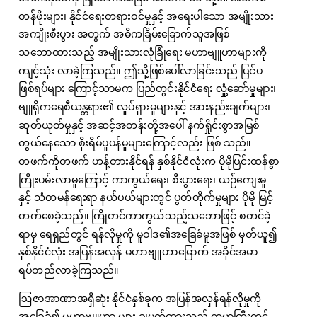
တန်ဖိုးများ၊ နိုင်ငံရေးတရားဝင်မှုနှင့် အရေးပါသော အမျိုးသား
အကျိုးစီးပွား အတွက် အဓိကခြိမ်းခြောက်သူအဖြစ်
သဘောထားသည့် အမျိုးသားလုံခြုံရေး မဟာဗျူဟာများကို
ကျင့်သုံး လာခဲ့ကြသည်။ ဤသို့ဖြစ်ပေါ်လာခြင်းသည် ပြင်ပ
ဖြစ်ရပ်များ ကြောင့်သာမက ပြည်တွင်းနိုင်ငံရေး လှုံ့ဆော်မှုများ၊
ဗျူရိုကရေစီယန္တရား၏ လှုပ်ရှားမှုများနှင့် အားနည်းချက်များ၊
ဆုတ်ယုတ်မှုနှင့် အဆင့်အတန်းတို့အပေါ် နက်ရှိုင်းစွာအမြစ်
တွယ်နေသော စိုးရိမ်ပူပန်မှုများကြောင့်လည်း ဖြစ် သည်။
တဖက်ကိုတဖက် ဟန့်တားနိုင်ရန် နှစ်နိုင်ငံလုံးက ပိုမိုပြင်းထန်စွာ
ကြိုးပမ်းလာမှုကြောင့် ကာကွယ်ရေး၊ စီးပွားရေး၊ ယဉ်ကျေးမှု
နှင့် သံတမန်ရေးရာ နယ်ပယ်များတွင် ပွတ်တိုက်မှုများ ပိုမို မြင့်
တက်စေခဲ့သည်။ ကြိုတင်ကာကွယ်သည့်သဘောဖြင့် စတင်ခဲ့
ရာမှ ရေရှည်တွင် ရန်လိုမှုကို မူဝါဒ၏အခြေခံမူအဖြစ် မှတ်ယူ၍
နှစ်နိုင်ငံလုံး အပြန်အလှန် မဟာဗျူဟာမြောက် အခိုင်အမာ
ရပ်တည်လာခဲ့ကြသည်။
ဩဇာအာဏာအရှိဆုံး နိုင်ငံနှစ်ခုက အပြန်အလှန်ရန်လိုမှုကို
အခြေခံ၍ မဟာဗျူဟာ များ ချမှတ်ထားသည့် ကမ္ဘာကြီးတွင်