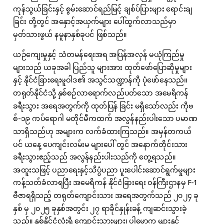
ကုန်သွယ်ခြင်းနှင့် စွမ်းဆောင်ရည်မြင့် ချစ်ပ်ပြားများ ရောင်းချ
ခြင်း တို့တွင် အနှောင့်အယှက်များ ပေါ်ထွက်လာသည်မှာ
မှတ်သားဖွယ် နမူနာနှစ်ခုပင် ဖြစ်သည်။
ယဉ်ကျေးမှုနှင့် သံတမန်ရေးအရ အပြန်အလှန် မယုံကြည်မှု
များသည် ယခုအခါ ပြည်သူ များအား ထုတ်ဖော်ပြောဆိုမှုများ
နှင့် နိုင်ငံခြားရေးမူဝါဒ၏ အသွင်သဏ္ဍာန်ကို ပုံဖော်နေသည်။
တရုတ်နိုင်ငံသို့ နှစ်စဉ်လာရောက်လည်ပတ်သော အမေရိကန်
ခရီးသွား အရေအတွက်ကို ထုတ်ပြန် ခြင်း မရှိသော်လည်း ကိုဗ
စ်-၁၉ ကပ်ရောဂါ မတိုင်မီကထက် အလွန်နည်းပါးသော ပမာဏ
သာရှိသည်ဟု အများက လက်ခံထားကြသည်။ အမှန်တကယ်
ပင် ယနေ့ ပေကျင်းလမ်းမ များပေါ် တွင် အနောက်တိုင်းသား
ခရီးသွားဧည့်သည် အလွန်နည်းပါးသည်ကို တွေ့ရသည်။
အထူးသဖြင့် ပညာရေးနှင့်သိပ္ပံပညာ ပူးပေါင်းဆောင်ရွက်မှုများ
ကန့်သတ်ခံလာရပြီး အမေရိကန် နိုင်ငံခြားရေး ဝန်ကြီးဌာနမှ F-1
ဗီဇာရရှိသည့် တရုတ်ကျောင်းသား အရေအတွက်သည် ၂၀၂၄ ခု
နှစ် မှ ၂၀၂၅ ခုနှစ်အတွင်း ၂၇ ရာခိုင်နှုန်းခန့် ကျဆင်းသွားခဲ့
သည်။ နှစ်နိုင်ငံလုံးရှိ ကျောင်းသားများ၊ ပါမောက္ခ များနှင့်