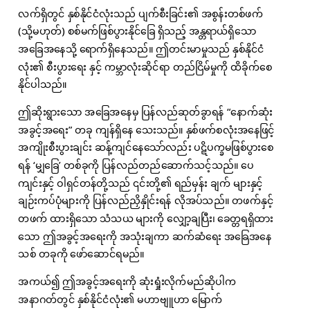
လက်ရှိတွင် နှစ်နိုင်ငံလုံးသည် ပျက်စီးခြင်း၏ အစွန်းတစ်ဖက်
(သို့မဟုတ်) စစ်မက်ဖြစ်ပွားနိုင်ခြေ ရှိသည့် အန္တရာယ်ရှိသော
အခြေအနေသို့ ရောက်ရှိနေသည်။ ဤတင်းမာမှုသည် နှစ်နိုင်ငံ
လုံး၏ စီးပွားရေး နှင့် ကမ္ဘာလုံးဆိုင်ရာ တည်ငြိမ်မှုကို ထိခိုက်စေ
နိုင်ပါသည်။
ဤဆိုးရွားသော အခြေအနေမှ ပြန်လည်ဆုတ်ခွာရန် “နောက်ဆုံး
အခွင့်အရေး” တခု ကျန်ရှိနေ သေးသည်။ နှစ်ဖက်စလုံးအနေဖြင့်
အကျိုးစီးပွားချင်း ဆန့်ကျင်နေသော်လည်း ပဋိပက္ခမဖြစ်ပွားစေ
ရန် ‘မျှခြေ’ တစ်ခုကို ပြန်လည်တည်ဆောက်သင့်သည်။ ပေ
ကျင်းနှင့် ဝါရှင်တန်တို့သည် ၎င်းတို့၏ ရည်မှန်း ချက် များနှင့်
ချဉ်းကပ်ပုံများကို ပြန်လည်ညှိနှိုင်းရန် လိုအပ်သည်။ တဖက်နှင့်
တဖက် ထားရှိသော သံသယ များကို လျှော့ချပြီး၊ ခေတ္တရရှိထား
သော ဤအခွင့်အရေးကို အသုံးချကာ ဆက်ဆံရေး အခြေအနေ
သစ် တခုကို ဖော်ဆောင်ရမည်။
အကယ်၍ ဤအခွင့်အရေးကို ဆုံးရှုံးလိုက်မည်ဆိုပါက
အနာဂတ်တွင် နှစ်နိုင်ငံလုံး၏ မဟာဗျူဟာ မြောက်