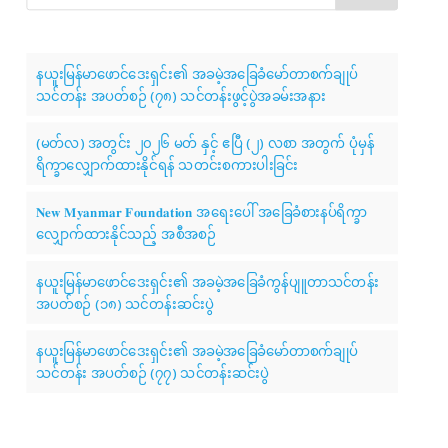
နယူးမြန်မာဖောင်ဒေးရှင်း၏ အခမဲ့အခြေခံမော်တာစက်ချုပ်
သင်တန်း အပတ်စဉ် (၇၈) သင်တန်းဖွင့်ပွဲအခမ်းအနား
(မတ်လ) အတွင်း ၂၀၂၆ မတ် နှင့် ဧပြီ (၂) လစာ အတွက် ပုံမှန်
ရိက္ခာလျှောက်ထားနိုင်ရန် သတင်းစကားပါးခြင်း
𝐍𝐞𝐰 𝐌𝐲𝐚𝐧𝐦𝐚𝐫 𝐅𝐨𝐮𝐧𝐝𝐚𝐭𝐢𝐨𝐧 အရေးပေါ် အခြေခံစားနပ်ရိက္ခာ
လျှောက်ထားနိုင်သည့် အစီအစဉ်
နယူးမြန်မာဖောင်ဒေးရှင်း၏ အခမဲ့အခြေခံကွန်ပျူတာသင်တန်း
အပတ်စဉ် (၁၈) သင်တန်းဆင်းပွဲ
နယူးမြန်မာဖောင်ဒေးရှင်း၏ အခမဲ့အခြေခံမော်တာစက်ချုပ်
သင်တန်း အပတ်စဉ် (၇၇) သင်တန်းဆင်းပွဲ