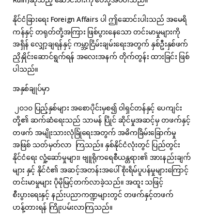
နိုင်ငံခြားရေး Foreign Affairs ပါ ဤဆောင်းပါးသည် အမေရိ
ကန်နှင့် တရုတ်တို့အကြား ဖြစ်ပွားနေသော တင်းမာမှုများကို
အရှိန် လျှော့ချရန်နှင့် ကမ္ဘာ့ငြိမ်းချမ်းရေးအတွက် နှစ်ဦးနှစ်ဖက်
ညှိနှိုင်းဆောင်ရွက်ရန် အလေးအနက် တိုက်တွန်း ထားခြင်း ဖြစ်
ပါသည်။
အနှစ်ချုပ်မှာ
၂၀၁၀ ပြည့်နှစ်များ အစောပိုင်းမှစ၍ ဝါရှင်တန်နှင့် ပေကျင်း
တို့၏ ဆက်ဆံရေးသည် သာမန် ပြိုင် ဆိုင်မှုအဆင့်မှ တဖက်နှင့်
တဖက် အမျိုးသားလုံခြုံရေးအတွက် အဓိကခြိမ်းခြောက်မှု
အဖြစ် သတ်မှတ်လာ ကြသည်။ နှစ်နိုင်ငံလုံးတွင် ပြည်တွင်း
နိုင်ငံရေး လှုံ့ဆော်မှုများ၊ ဗျူရိုကရေစီယန္တရား၏ အားနည်းချက်
များ နှင့် နိုင်ငံ၏ အဆင့်အတန်းအပေါ် စိုးရိမ်ပူပန်မှုများကြောင့်
တင်းမာမှုများ ပိုမိုမြင့်တက်လာခဲ့သည်။ အထူး သဖြင့်
စီးပွားရေးနှင့် နည်းပညာကဏ္ဍများတွင် တဖက်နှင့်တဖက်
ဟန့်တားရန် ကြိုးပမ်းလာကြသည်။