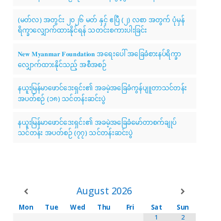
(မတ်လ) အတွင်း ၂၀၂၆ မတ် နှင့် ဧပြီ (၂) လစာ အတွက် ပုံမှန်
ရိက္ခာလျှောက်ထားနိုင်ရန် သတင်းစကားပါးခြင်း
𝐍𝐞𝐰 𝐌𝐲𝐚𝐧𝐦𝐚𝐫 𝐅𝐨𝐮𝐧𝐝𝐚𝐭𝐢𝐨𝐧 အရေးပေါ် အခြေခံစားနပ်ရိက္ခာ
လျှောက်ထားနိုင်သည့် အစီအစဉ်
နယူးမြန်မာဖောင်ဒေးရှင်း၏ အခမဲ့အခြေခံကွန်ပျူတာသင်တန်း
အပတ်စဉ် (၁၈) သင်တန်းဆင်းပွဲ
နယူးမြန်မာဖောင်ဒေးရှင်း၏ အခမဲ့အခြေခံမော်တာစက်ချုပ်
သင်တန်း အပတ်စဉ် (၇၇) သင်တန်းဆင်းပွဲ
August
2026
Mon
Tue
Wed
Thu
Fri
Sat
Sun
1
2