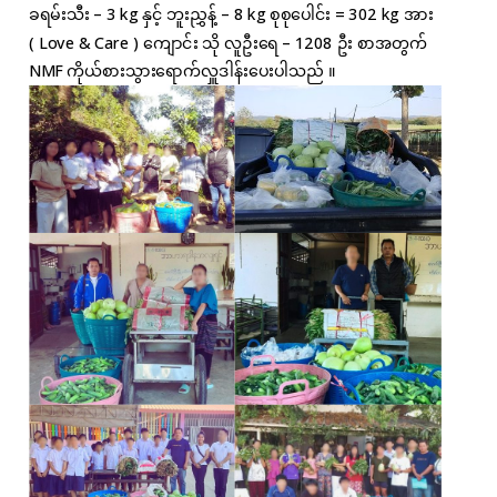
ခရမ်းသီး – 3 kg နှင့် ဘူးညွှန့် – 8 kg စုစုပေါင်း = 302 kg အား
( Love & Care ) ကျောင်း သို လူဦးရေ – 1208 ဦး စာအတွက်
NMF ကိုယ်စားသွားရောက်လှူဒါန်းပေးပါသည် ။