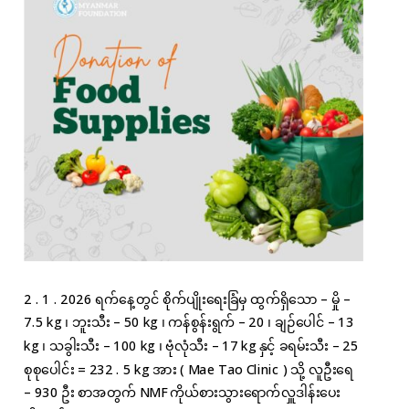
2 . 1 . 2026 ရက်နေ့တွင် စိုက်ပျိုးရေးခြံမှ ထွက်ရှိသော – မှို –
7.5 kg ၊ ဘူးသီး – 50 kg ၊ ကန်စွန်းရွက် – 20 ၊ ချဉ်ပေါင် – 13
kg ၊ သခွါးသီး – 100 kg ၊ ဗုံလုံသီး – 17 kg နှင့် ခရမ်းသီး – 25
စုစုပေါင်း = 232 . 5 kg အား ( Mae Tao Clinic ) သို့ လူဦးရေ
– 930 ဦး စာအတွက် NMF ကိုယ်စားသွားရောက်လှူဒါန်းပေး