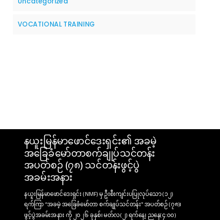
Uncategorized
VOCATIONAL TRAINING
နယူးမြန်မာဖောင်ဒေးရှင်း၏ အခမဲ့
အခြေခံမော်တာစက်ချုပ်သင်တန်း
အပတ်စဉ် (၇၈) သင်တန်းဖွင့်ပွဲ
အခမ်းအနား
နယူးမြန်မာဖောင်ဒေးရှင်း (NMF) မှ ဦးစီးကျင်းပပြုလုပ်သော (၁၂)
ရက်ကြာ “အခမဲ့ အခြေခံမော်တာ စက်ချုပ်သင်တန်း" အပတ်စဉ် (၇၈)၊
ဖွင့်ပွဲအခမ်းအနား ကို ၂၀၂၆ ခုနှစ်၊ မတ်လ(၂) ရက်နေ့၊ ညနေ(၄:၀၀)