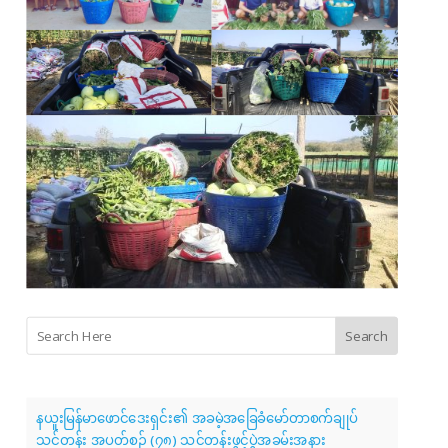
Search
နယူးမြန်မာဖောင်ဒေးရှင်း၏ အခမဲ့အခြေခံမော်တာစက်ချုပ်
သင်တန်း အပတ်စဉ် (၇၈) သင်တန်းဖွင့်ပွဲအခမ်းအနား