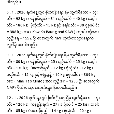
ပါသည် ။
6 . 1 . 2026 ရက်နေ့တွင် စိုက်ပျိုးရေးခြံမှ ထွက်ရှိသော – ဘူး
သီး – 92 kg ၊ ကန်စွန်းရွက် – 31 ၊ ချဉ်ပေါင် – 40 kg ၊ သခွါး
သီး – 180 kg ၊ ဗုံလုံသီး – 15 kg နှင့် ခရမ်းသီး – 30 စုစုပေါင်း
= 388 kg အား ( Kaw Ka Baung and SAW ) ကျာင်း တို့အား
လူဦးရေ – 1552 ဦး စာအတွက် NMF ကိုယ်စားသွားရောက်
လှူဒါန်းပေးပါသည် ။
9 . 1 . 2026 ရက်နေ့တွင် စိုက်ပျိုးရေးခြံမှ ထွက်ရှိသော – ဘူး
သီး – 80 kg ၊ ကန်စွန်းရွက် – 25 ၊ ချဉ်ပေါင် – 25 kg ၊ သခွါး
သီး – 130 kg ၊ ပဲတောင့်ရှည် – 12 kg ၊ ဗုံလုံသီး – 12 kg ၊
ခရမ်းသီး – 15 kg နှင့် ဖရုံညွှန့် – 10 kg စုစုပေါင်း = 309 kg
အား ( Mae Tao Clinic ) အား လူဦးရေ – 1236 ဦး စာအတွက်
NMF ကိုယ်စားသွားရောက်လှူဒါန်းပေးပါသည် ။
12 . 1 . 2026 ရက်နေ့တွင် စိုက်ပျိုးရေးခြံမှ ထွက်ရှိသော – ဘူး
သီး – 120 kg ၊ ကန်စွန်းရွက် – 27 ၊ ချဉ်ပေါင် – 25 kg ၊ သခွါး
သီး – 85 kg ၊ ပဲတောင့်ရှည် – 14 kg ၊ ဗုံလုံသီး – 20 kg ၊