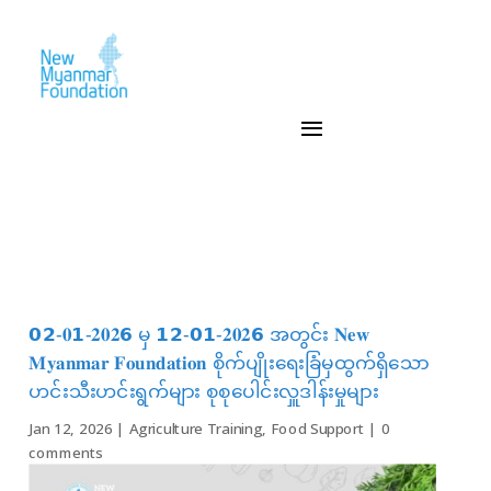
𝟬𝟮-𝟎𝟭-𝟐𝟎𝟐𝟲 မှ 𝟭𝟮-𝟬𝟭-𝟐𝟎𝟐𝟲 အတွင်း 𝐍𝐞𝐰
𝐌𝐲𝐚𝐧𝐦𝐚𝐫 𝐅𝐨𝐮𝐧𝐝𝐚𝐭𝐢𝐨𝐧 စိုက်ပျိုးရေးခြံမှထွက်ရှိသော
ဟင်းသီးဟင်းရွက်များ စုစုပေါင်းလှူဒါန်းမှုများ
Jan 12, 2026
|
Agriculture Training
,
Food Support
|
0
comments