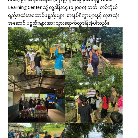
Learning Center သို့ လှူဒါန်းငွေ (၁၂၀၀၀) ဘတ်၊ တစ်ကိုယ်
ရည်အသုံးအဆောင်ပစ္စည်းများ၊ စားနပ်ရိက္ခာများနှင့် လူအသုံး
အဆောင် ပစ္စည်းများအား သွားရောက်လှူဒါန်းခဲ့ပါသည်။