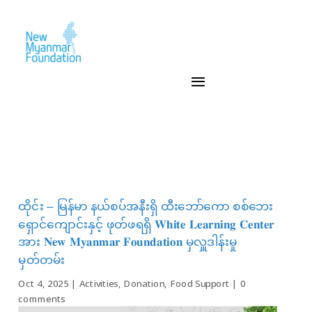
ထိုင်း – မြန်မာ နယ်စပ်အနီးရှိ ထီးဘော်ကော စစ်ဘေး
ရှောင်ကျောင်းနှင့် ဖုတ်ဖရရှိ 𝐖𝐡𝐢𝐭𝐞 𝐋𝐞𝐚𝐫𝐧𝐢𝐧𝐠 𝐂𝐞𝐧𝐭𝐞𝐫
အား 𝐍𝐞𝐰 𝐌𝐲𝐚𝐧𝐦𝐚𝐫 𝐅𝐨𝐮𝐧𝐝𝐚𝐭𝐢𝐨𝐧 မှလှူဒါန်းမှု
မှတ်တမ်း
Oct 4, 2025
|
Activities
,
Donation
,
Food Support
|
0
comments