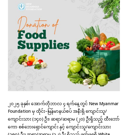
၂၀၂၅ ခုနှစ်၊ အောက်တိုဘာလ ၄ ရက်နေ့တွင် New Myanmar
Foundation မှ ထိုင်း–မြန်မာနယ်စပ် အနီးရှိ ကျောင်းသူ/
ကျောင်းသား (၁၄၀) ဦး၊ ဆရာ/ဆရာမ (၂၀) ဦးရှိသည့် ထီးဘော်
ကော စစ်ဘေးရှောင်ကျောင်း နှင့် ကျောင်းသူ/ကျောင်းသား
(၁၈၀) ဦး၊ ဆရာ/ဆရာမ (၁၂) ဦး ရှိသည့် ဖုတ်ဖရရှိ White