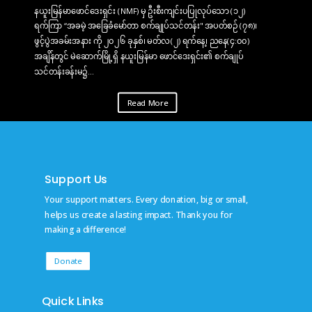
နယူးမြန်မာဖောင်ဒေးရှင်း (NMF) မှ ဦးစီးကျင်းပပြုလုပ်သော (၁၂)
ရက်ကြာ “အခမဲ့ အခြေခံမော်တာ စက်ချုပ်သင်တန်း" အပတ်စဉ် (၇၈)၊
ဖွင့်ပွဲအခမ်းအနား ကို ၂၀၂၆ ခုနှစ်၊ မတ်လ(၂) ရက်နေ့၊ ညနေ(၄:၀၀)
အချိန်တွင် မဲဆောက်မြို့ရှိ နယူးမြန်မာ ဖောင်ဒေးရှင်း၏ စက်ချုပ်
သင်တန်းခန်းမ၌...
Read More
Support Us
Your support matters. Every donation, big or small,
helps us create a lasting impact. Thank you for
making a difference!
Donate
Quick Links