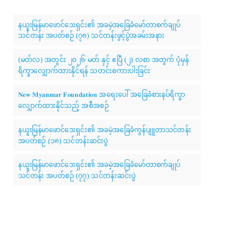
နယူးမြန်မာဖောင်ဒေးရှင်း၏ အခမဲ့အခြေခံမော်တာစက်ချုပ်
သင်တန်း အပတ်စဉ် (၇၈) သင်တန်းဖွင့်ပွဲအခမ်းအနား
(မတ်လ) အတွင်း ၂၀၂၆ မတ် နှင့် ဧပြီ (၂) လစာ အတွက် ပုံမှန်
ရိက္ခာလျှောက်ထားနိုင်ရန် သတင်းစကားပါးခြင်း
𝐍𝐞𝐰 𝐌𝐲𝐚𝐧𝐦𝐚𝐫 𝐅𝐨𝐮𝐧𝐝𝐚𝐭𝐢𝐨𝐧 အရေးပေါ် အခြေခံစားနပ်ရိက္ခာ
လျှောက်ထားနိုင်သည့် အစီအစဉ်
နယူးမြန်မာဖောင်ဒေးရှင်း၏ အခမဲ့အခြေခံကွန်ပျူတာသင်တန်း
အပတ်စဉ် (၁၈) သင်တန်းဆင်းပွဲ
နယူးမြန်မာဖောင်ဒေးရှင်း၏ အခမဲ့အခြေခံမော်တာစက်ချုပ်
သင်တန်း အပတ်စဉ် (၇၇) သင်တန်းဆင်းပွဲ