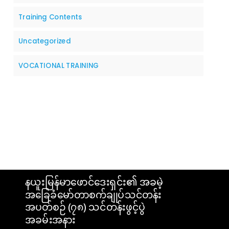
Training Contents
Uncategorized
VOCATIONAL TRAINING
နယူးမြန်မာဖောင်ဒေးရှင်း၏ အခမဲ့
အခြေခံမော်တာစက်ချုပ်သင်တန်း
အပတ်စဉ် (၇၈) သင်တန်းဖွင့်ပွဲ
အခမ်းအနား