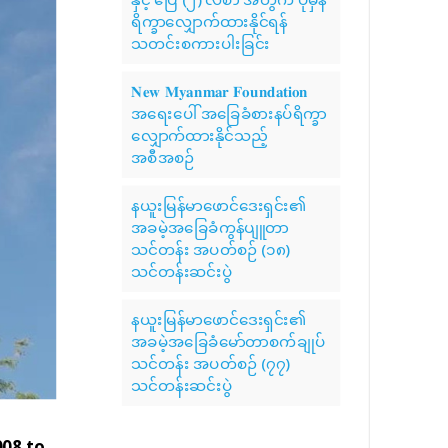
ရိက္ခာလျှောက်ထားနိုင်ရန်
သတင်းစကားပါးခြင်း
𝐍𝐞𝐰 𝐌𝐲𝐚𝐧𝐦𝐚𝐫 𝐅𝐨𝐮𝐧𝐝𝐚𝐭𝐢𝐨𝐧
အရေးပေါ် အခြေခံစားနပ်ရိက္ခာ
လျှောက်ထားနိုင်သည့်
အစီအစဉ်
နယူးမြန်မာဖောင်ဒေးရှင်း၏
အခမဲ့အခြေခံကွန်ပျူတာ
သင်တန်း အပတ်စဉ် (၁၈)
သင်တန်းဆင်းပွဲ
နယူးမြန်မာဖောင်ဒေးရှင်း၏
အခမဲ့အခြေခံမော်တာစက်ချုပ်
သင်တန်း အပတ်စဉ် (၇၇)
သင်တန်းဆင်းပွဲ
008 to