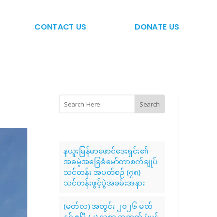
CONTACT US
DONATE US
Search
နယူးမြန်မာဖောင်ဒေးရှင်း၏
အခမဲ့အခြေခံမော်တာစက်ချုပ်
သင်တန်း အပတ်စဉ် (၇၈)
သင်တန်းဖွင့်ပွဲအခမ်းအနား
(မတ်လ) အတွင်း ၂၀၂၆ မတ်
နှင့် ဧပြီ (၂) လစာ အတွက် ပုံမှန်