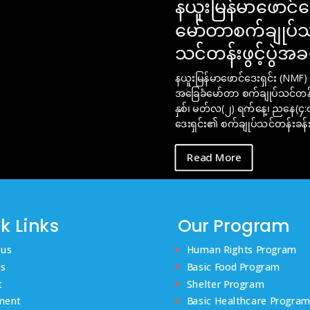
နယူးမြန်မာဖောင်
မော်တာစက်ချုပ်သ
သင်တန်းဖွင့်ပွဲအ
နယူးမြန်မာဖောင်ဒေးရှင်း (NMF)
အခြေခံမော်တာ စက်ချုပ်သင်တန်း
နှစ်၊ မတ်လ(၂) ရက်နေ့၊ ညနေ(၄:၀၀
ဒေးရှင်း၏ စက်ချုပ်သင်တန်းခန်း
Read More
k Links
Our Program
 us
Human Rights Program
es
Basic Food Program
t
Shelter Program
ment
Basic Healthcare Progra