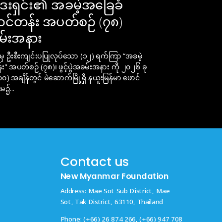
ဒေးရှင်း၏ အခမဲ့အခြေခံ
င်တန်း အပတ်စဉ် (၇၈)
ခမ်းအနား
 မှ ဦးစီးကျင်းပပြုလုပ်သော (၁၂) ရက်ကြာ “အခမဲ့
" အပတ်စဉ် (၇၈)၊ ဖွင့်ပွဲအခမ်းအနား ကို ၂၀၂၆ ခု
) အချိန်တွင် မဲဆောက်မြို့ရှိ နယူးမြန်မာ ဖောင်
မ၌...
Contact us
New Myanmar Foundation
Address: Mae Sot Sub District, Mae
Sot, Tak District, 63110, Thailand
m
Phone: (+66) 26 874 266, (+66) 947 708