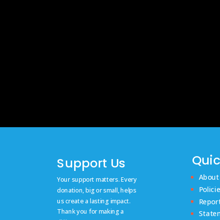
Quic
Support Us
About
Your support matters. Every
Polici
donation, big or small, helps
us create a lasting impact.
Repor
Thank you for making a
State