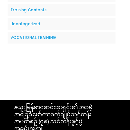
Training Contents
Uncategorized
VOCATIONAL TRAINING
နယူးမြန်မာဖောင်ဒေးရှင်း၏ အခမဲ့
အခြေခံမော်တာစက်ချုပ်သင်တန်း
အပတ်စဉ် (၇၈) သင်တန်းဖွင့်ပွဲ
အခမ်းအနား