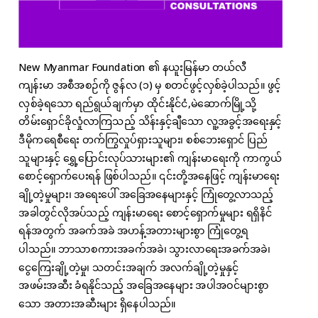
New Myanmar Foundation ၏ နယူးမြန်မာ တယ်လီ
ကျန်းမာ အစီအစဉ်ကို ဇွန်လ (၁) မှ စတင်ဖွင့်လှစ်ခဲ့ပါသည်။ ဖွင့်
လှစ်ခဲ့ရသော ရည်ရွယ်ချက်မှာ ထိုင်းနိုင်ငံ,မဲဆောက်မြို့သို့
တိမ်းရှောင်ခိုလှုံလာကြသည့် သိန်းနှင့်ချီသော လူ့အခွင့်အရေးနှင့်
ဒီမိုကရေစီရေး တက်ကြွလှုပ်ရှားသူများ၊ စစ်ဘေးရှောင် ပြည်
သူများနှင့် ရွှေ့ပြောင်းလုပ်သားများ၏ ကျန်းမာရေးကို ကာကွယ်
စောင့်ရှောက်ပေးရန် ဖြစ်ပါသည်။ ၎င်းတို့အနေဖြင့် ကျန်းမာရေး
ချို့တဲ့မှုများ၊ အရေးပေါ် အခြေအနေများနှင့် ကြုံတွေ့လာသည့်
အခါတွင်လိုအပ်သည့် ကျန်းမာရေး စောင့်ရှောက်မှုများ ရရှိနိင်
ရန်အတွက် အခက်အခဲ အဟန့်အတားများစွာ ကြုံတွေ့ရ
ပါသည်။ ဘာသာစကားအခက်အခဲ၊ သွားလာရေးအခက်အခဲ၊
ငွေကြေးချို့တဲ့မှု၊ သတင်းအချက် အလက်ချို့တဲ့မှုနှင့်
အဖမ်းအဆီး ခံရနိုင်သည့် အခြေအနေများ အပါအဝင်များစွာ
သော အတားအဆီးများ ရှိနေပါသည်။