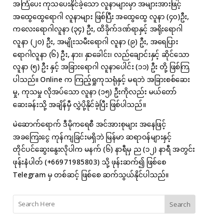
အကြံပေး ကုသပေးနိုင်ခဲ့သော လူနာများမှာ အများအားဖြင့်
အထွေထွေရောဂါ လူနာများ ဖြစ်ပြီး အထွေထွေ လူနာ (၄၀)ဦး,
ကလေးရောဂါလူနာ (၃၄) ဦး, ထိခိုက်ဒဏ်ရာနှင့် အရိုးရောဂါ
လူနာ (၂၀) ဦး, အမျိုးသမီးရောဂါ လူနာ (၉) ဦး, အရေပြား
ရောဂါလူနာ (၆) ဦး, နား၊ နှာခေါင်း၊ လည်ချောင်းနှင့် ဆိုင်သော
လူနာ (၅) ဦး နှင့် အခြားရောဂါ လူနာပေါင်း (၁၁) ဦး တို့ ဖြစ်ကြ
ပါသည်။ Online က ကြည့်ရှုကုသရုံနှင့် မရဘဲ အခြားစစ်ဆေး
မှု, ကုသမှု လိုအပ်သော လူနာ (၁၅) ဦးကိုလည်း မယ်တော်
ဆေးခန်းသို့ အချိန်မှီ လွှဲပို့နိုင်ခဲ့ပြီး ဖြစ်ပါသည်။
မဲဆောက်ရောက် ဒီမိုကရေစီ အင်အားစုများ အနေဖြင့်
အခကြေးငွေ ကုန်ကျခြင်းမရှိဘဲ မြန်မာ ဆရာဝန်များနှင့်
တိုင်ပင်ဆွေးနွေးလိုပါက မနက် (၆) နာရီမှ ည (၁၂) နာရီ အတွင်း
ဖုန်းနံပါတ် (+66971985803) သို့ ဖုန်းဆက်၍ ဖြစ်စေ
Telegram မှ တစ်ဆင့် ဖြစ်စေ ဆက်သွယ်နိုင်ပါသည်။
Search