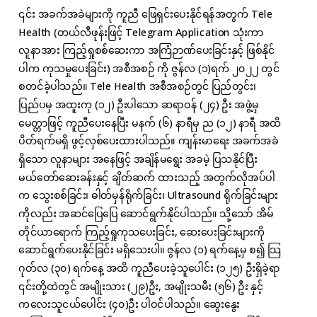
၎င်း အခက်အခဲများကို ကူညီ ဖြေရှင်းပေးနိုင်ရန်အတွက် Tele
Health (တယ်လီဖုန်းဖြင့် Telegram Application သုံးကာ
လူနာအား ကြည့်ရှုစစ်ဆေးကာ အကြံဉာဏ်ပေးခြင်းနှင့် ဖြစ်နိုင်
ပါက ကုသမှုပေးခြင်း) အစီအစဉ် ကို ဇွန်လ (၁)ရက် ၂၀၂၂ တွင်
စတင်ခဲ့ပါသည်။ Tele Health အစီအစဉ်တွင် ပြည်တွင်း၊
ပြည်ပမှ အထူးကု (၁၂) ဦးပါသော ဆရာဝန် (၂၄) ဦး အဖွဲ့မှ
မေတ္တာဖြင့် ကူညီပေးနေပြီး မနက် (၆) နာရီမှ ည (၁၂) နာရီ အထိ
ပိတ်ရက်မရှိ ဖွင့်လှစ်ပေးထားပါသည်။ ကျန်းမာရေး အခက်အခဲ
ရှိသော လူနာများ အနေဖြင့် အချိန်မရွေး အခမဲ့ ပြသနိုင်ပြီး
မယ်တော်ဆေးခန်းနှင့် ချိတ်ဆက် ထားသည့် အတွက်လိုအပ်ပါ
က သွေးစစ်ခြင်း၊ ဓါတ်မှန်ရိုက်ခြင်း၊ Ultrasound ရိုက်ခြင်းများ
ကိုလည်း အဆင်ပြေပြေ ဆောင်ရွက်နိုင်ပါသည်။ သို့သော် အိမ်
တိုင်ယာရောက် ကြည့်ရှုကုသပေးခြင်း, ဆေးပေးခြင်းများကို
ဆောင်ရွက်ပေးနိုင်ခြင်း မရှိသေးပါ။ ဇွန်လ (၁) ရက်နေ့မှ စ၍ သြ
ဂုတ်လ (၃၀) ရက်နေ့ အထိ ကူညီပေးခဲ့သူပေါင်း (၁၂၅) ဦးရှိခဲ့ရာ
၎င်းတို့ထဲတွင် အမျိုးသား (၂၉)ဦး, အမျိုးသမီး (၅၆) ဦး နှင့်
ကလေးသူငယ်ပေါင်း (၄၀)ဦး ပါဝင်ပါသည်။ ဆွေးနွေး