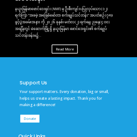
နယူးမြန်မာဖောင်ဒေးရှင်း (NMF) မှ ဦးစီးကျင်းပပြုလုပ်သော (၁၂)
ရက်ကြာ “အခမဲ့ အခြေခံမော်တာ စက်ချုပ်သင်တန်း" အပတ်စဉ် (၇၈)၊
ဖွင့်ပွဲအခမ်းအနား ကို ၂၀၂၆ ခုနှစ်၊ မတ်လ(၂) ရက်နေ့၊ ညနေ(၄:၀၀)
အချိန်တွင် မဲဆောက်မြို့ရှိ နယူးမြန်မာ ဖောင်ဒေးရှင်း၏ စက်ချုပ်
သင်တန်းခန်းမ၌...
Read More
Support Us
Your support matters. Every donation, big or small,
helps us create a lasting impact. Thank you for
making a difference!
Donate
Quick Links