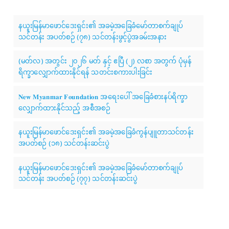
နယူးမြန်မာဖောင်ဒေးရှင်း၏ အခမဲ့အခြေခံမော်တာစက်ချုပ်
သင်တန်း အပတ်စဉ် (၇၈) သင်တန်းဖွင့်ပွဲအခမ်းအနား
(မတ်လ) အတွင်း ၂၀၂၆ မတ် နှင့် ဧပြီ (၂) လစာ အတွက် ပုံမှန်
ရိက္ခာလျှောက်ထားနိုင်ရန် သတင်းစကားပါးခြင်း
𝐍𝐞𝐰 𝐌𝐲𝐚𝐧𝐦𝐚𝐫 𝐅𝐨𝐮𝐧𝐝𝐚𝐭𝐢𝐨𝐧 အရေးပေါ် အခြေခံစားနပ်ရိက္ခာ
လျှောက်ထားနိုင်သည့် အစီအစဉ်
နယူးမြန်မာဖောင်ဒေးရှင်း၏ အခမဲ့အခြေခံကွန်ပျူတာသင်တန်း
အပတ်စဉ် (၁၈) သင်တန်းဆင်းပွဲ
နယူးမြန်မာဖောင်ဒေးရှင်း၏ အခမဲ့အခြေခံမော်တာစက်ချုပ်
သင်တန်း အပတ်စဉ် (၇၇) သင်တန်းဆင်းပွဲ