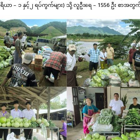
်ဧရိယာ – ၁ နှင့်၂ ရပ်ကွက်များ) သို့ လူဦးရေ – 1556 ဦး စာအတ