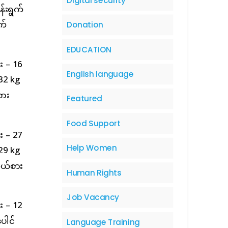
Digital security
န်းရွက်
က်
Donation
EDUCATION
း – 16
English language
 32 kg
စား
Featured
Food Support
း – 27
Help Women
 29 kg
ုယ်စား
Human Rights
Job Vacancy
း – 12
ပေါင်
Language Training