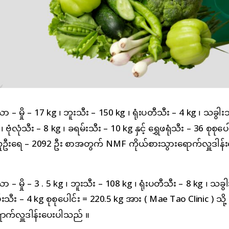
ော – မှို – 17 kg ၊ ဘူးသီး – 150 kg ၊ ရုံးပတီသီး – 4 kg ၊ သခွါး
ဗုံလုံသီး – 8 kg ၊ ခရမ်းသီး – 10 kg နှင့် ရွှေဖရုံသီး – 36 စုစုပေ
 လူဦးရေ – 2092 ဦး စာအတွက် NMF ကိုယ်စားသွားရောက်လှူဒါန်
ော – မှို – 3 . 5 kg ၊ ဘူးသီး – 108 kg ၊ ရုံးပတီသီး – 8 kg ၊ သခွ
ရမ်းသီး – 4 kg စုစုပေါင်း = 220.5 kg အား ( Mae Tao Clinic ) သို့
ာက်လှူဒါန်းပေးပါသည် ။