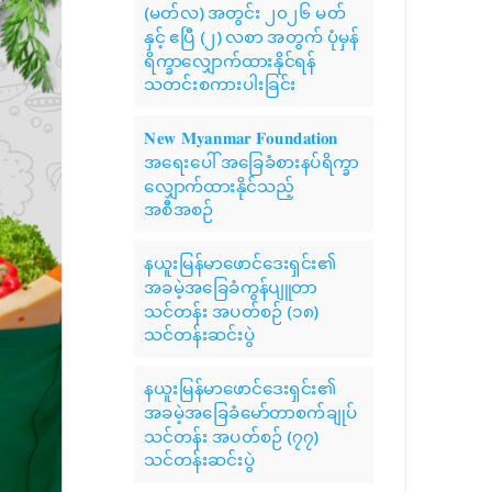
(မတ်လ) အတွင်း ၂၀၂၆ မတ်
နှင့် ဧပြီ (၂) လစာ အတွက် ပုံမှန်
ရိက္ခာလျှောက်ထားနိုင်ရန်
သတင်းစကားပါးခြင်း
𝐍𝐞𝐰 𝐌𝐲𝐚𝐧𝐦𝐚𝐫 𝐅𝐨𝐮𝐧𝐝𝐚𝐭𝐢𝐨𝐧
အရေးပေါ် အခြေခံစားနပ်ရိက္ခာ
လျှောက်ထားနိုင်သည့်
အစီအစဉ်
နယူးမြန်မာဖောင်ဒေးရှင်း၏
အခမဲ့အခြေခံကွန်ပျူတာ
သင်တန်း အပတ်စဉ် (၁၈)
သင်တန်းဆင်းပွဲ
နယူးမြန်မာဖောင်ဒေးရှင်း၏
အခမဲ့အခြေခံမော်တာစက်ချုပ်
သင်တန်း အပတ်စဉ် (၇၇)
သင်တန်းဆင်းပွဲ