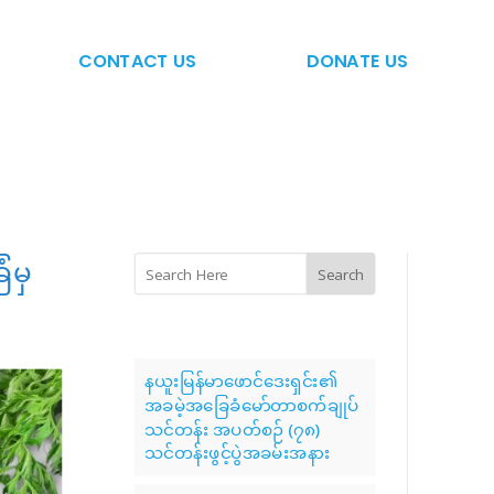
CONTACT US
DONATE US
ြံမှ
Search
နယူးမြန်မာဖောင်ဒေးရှင်း၏
အခမဲ့အခြေခံမော်တာစက်ချုပ်
သင်တန်း အပတ်စဉ် (၇၈)
သင်တန်းဖွင့်ပွဲအခမ်းအနား