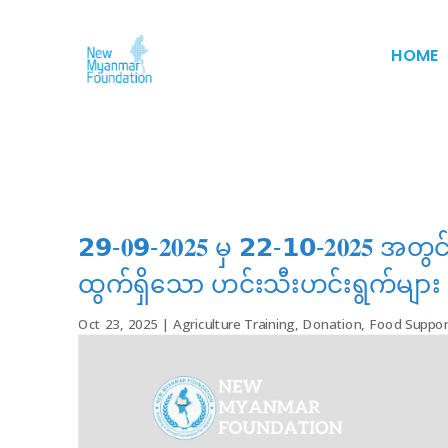
HOME
𝟮𝟵-𝟎𝟵-𝟐𝟎𝟐𝟓 မှ 𝟮𝟮-𝟭𝟬-𝟐𝟎𝟐𝟓 အတွင်း
ထွက်ရှိသော ဟင်းသီးဟင်းရွက်များ စုစ
Oct 23, 2025
|
Agriculture Training
,
Donation
,
Food Suppor