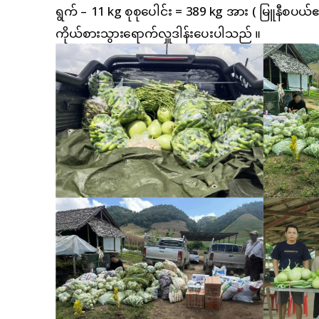
ရွက် – 11 kg စုစုပေါင်း = 389 kg အား ( မြူနီစပယ
ကိုယ်စားသွားရောက်လှူဒါန်းပေးပါသည် ။