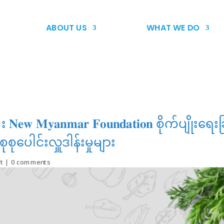
ABOUT US
WHAT WE DO
 𝐍𝐞𝐰 𝐌𝐲𝐚𝐧𝐦𝐚𝐫 𝐅𝐨𝐮𝐧𝐝𝐚𝐭𝐢𝐨𝐧 စိုက်ပျိုးရေးခ
ုပေါင်းလှူဒါန်းမှုများ
t
|
0 comments