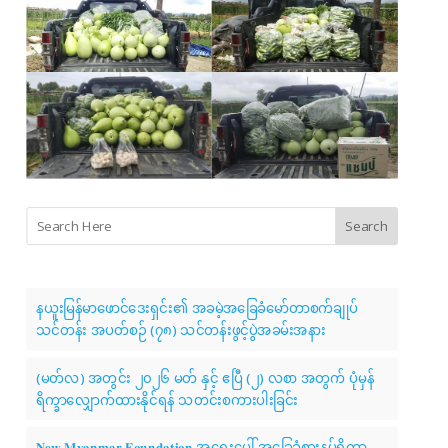
Search
နယူးမြန်မာဖောင်ဒေးရှင်း၏ အခမဲ့အခြေခံမော်တာစက်ချုပ်
သင်တန်း အပတ်စဉ် (၇၈) သင်တန်းဖွင့်ပွဲအခမ်းအနား
(မတ်လ) အတွင်း ၂၀၂၆ မတ် နှင့် ဧပြီ (၂) လစာ အတွက် ပုံမှန်
ရိက္ခာလျှောက်ထားနိုင်ရန် သတင်းစကားပါးခြင်း
𝐍𝐞𝐰 𝐌𝐲𝐚𝐧𝐦𝐚𝐫 𝐅𝐨𝐮𝐧𝐝𝐚𝐭𝐢𝐨𝐧 အရေးပေါ် အခြေခံစားနပ်ရိက္ခာ