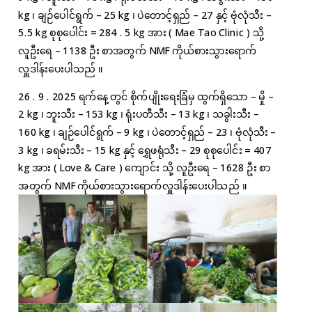
kg ၊ ချဉ်ပေါင်ရွက် – 25 kg ၊ ပဲတောင့်ရှည် – 27 နှင့် ဗုံလုံသီး –
5.5 kg စုစုပေါင်း = 284 . 5 kg အား ( Mae Tao Clinic ) သို့
လူဦးရေ – 1138 ဦး စာအတွက် NMF ကိုယ်စားသွားရောက်
လှူဒါန်းပေးပါသည် ။
26 . 9 . 2025 ရက်နေ့တွင် စိုက်ပျိုးရေးခြံမှ ထွက်ရှိသော – မှို –
2 kg ၊ ဘူးသီး – 153 kg ၊ ရုံးပတီသီး – 13 kg ၊ သခွါးသီး –
160 kg ၊ ချဉ်ပေါင်ရွက် – 9 kg ၊ ပဲတောင့်ရှည် – 23 ၊ ဗုံလုံသီး –
3 kg ၊ ခရမ်းသီး – 15 kg နှင့် ရွှေဖရုံသီး – 29 စုစုပေါင်း = 407
kg အား ( Love & Care ) ကျောင်း သို့ လူဦးရေ – 1628 ဦး စာ
အတွက် NMF ကိုယ်စားသွားရောက်လှူဒါန်းပေးပါသည် ။