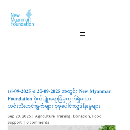
𝟏𝟔-𝟎𝟗-𝟐𝟎𝟐𝟓 မှ 𝟐6-𝟎𝟗-𝟐𝟎𝟐𝟓 အတွင်း 𝐍𝐞𝐰 𝐌𝐲𝐚𝐧𝐦𝐚𝐫
𝐅𝐨𝐮𝐧𝐝𝐚𝐭𝐢𝐨𝐧 စိုက်ပျိုးရေးခြံမှထွက်ရှိသော
ဟင်းသီးဟင်းရွက်များ စုစုပေါင်းလှူဒါန်းမှုများ
Sep 29, 2025
|
Agriculture Training
,
Donation
,
Food
Support
|
0 comments