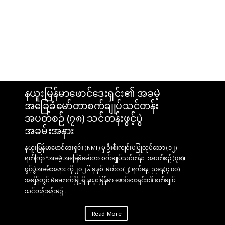
နယူးမြန်မာဖောင်ဒေးရှင်း၏ အခမဲ့
အခြေခံမော်တာစက်ချုပ်သင်တန်း
အပတ်စဉ် (၇၈) သင်တန်းဖွင့်ပွဲ
အခမ်းအနား
နယူးမြန်မာဖောင်ဒေးရှင်း (NMF) မှ ဦးစီးကျင်းပပြုလုပ်သော (၁၂)
ရက်ကြာ “အခမဲ့ အခြေခံမော်တာ စက်ချုပ်သင်တန်း" အပတ်စဉ် (၇၈)၊
ဖွင့်ပွဲအခမ်းအနား ကို ၂၀၂၆ ခုနှစ်၊ မတ်လ(၂) ရက်နေ့၊ ညနေ(၄:၀၀)
အချိန်တွင် မဲဆောက်မြို့ရှိ နယူးမြန်မာ ဖောင်ဒေးရှင်း၏ စက်ချုပ်
သင်တန်းခန်းမ၌...
Read More