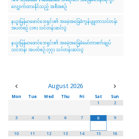
လျှောက်ထားနိုင်သည့် အစီအစဉ်
နယူးမြန်မာဖောင်ဒေးရှင်း၏ အခမဲ့အခြေခံကွန်ပျူတာသင်တန်း
အပတ်စဉ် (၁၈) သင်တန်းဆင်းပွဲ
နယူးမြန်မာဖောင်ဒေးရှင်း၏ အခမဲ့အခြေခံမော်တာစက်ချုပ်
သင်တန်း အပတ်စဉ် (၇၇) သင်တန်းဆင်းပွဲ
August
2026
Mon
Tue
Wed
Thu
Fri
Sat
Sun
1
2
3
4
5
6
7
9
8
10
11
12
13
14
15
16