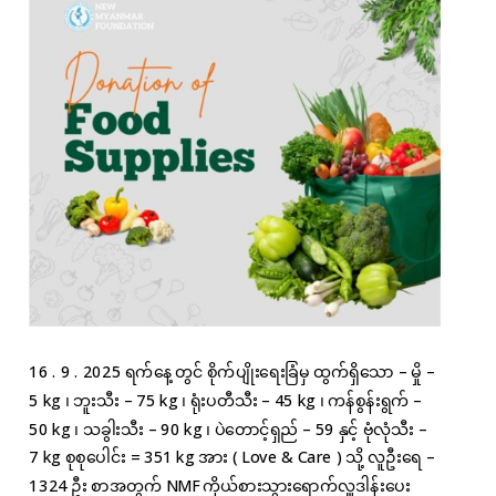
16 . 9 . 2025 ရက်နေ့တွင် စိုက်ပျိုးရေးခြံမှ ထွက်ရှိသော – မှို –
5 kg ၊ ဘူးသီး – 75 kg ၊ ရုံးပတီသီး – 45 kg ၊ ကန်စွန်းရွက် –
50 kg ၊ သခွါးသီး – 90 kg ၊ ပဲတောင့်ရှည် – 59 နှင့် ဗုံလုံသီး –
7 kg စုစုပေါင်း = 351 kg အား ( Love & Care ) သို့ လူဦးရေ –
1324 ဦး စာအတွက် NMF ကိုယ်စားသွားရောက်လှူဒါန်းပေး