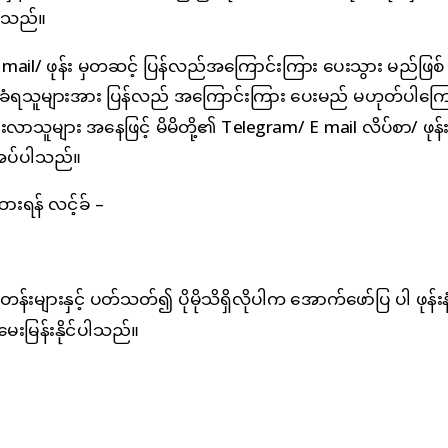
ပါသည်။
 mail/ ဖုန်း မှတဆင့် ပြန်လည်အကြောင်းကြား ပေးသွား မည်ဖြစ်
ခံရသူများအား ပြန်လည် အကြောင်းကြား ပေးမည် မဟုတ်ပါကြေ
များ အနေဖြင့် မိမိတို့၏ Telegram/ E mail လိပ်စာ/ ဖုန်း
ံ အပ်ပါသည်။
းရန် လင့်ခ် –
နှင့် ပတ်သတ်၍ ပိုမိုသိရှိလိုပါက အောက်ဖော်ပြ ပါ ဖုန်းန
ေးမြန်းနိုင်ပါသည်။