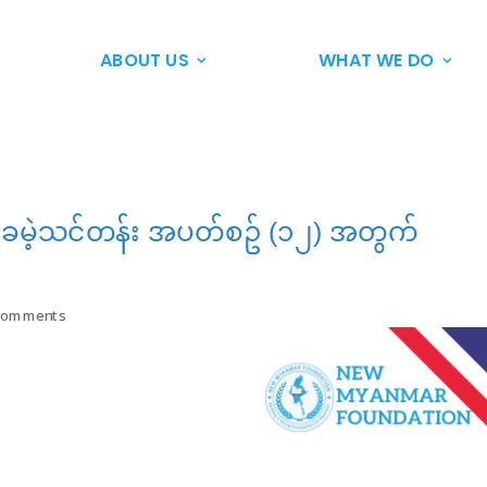
ABOUT US
WHAT WE DO
အခမဲ့သင်တန်း အပတ်စဥ် (၁၂) အတွက်
comments