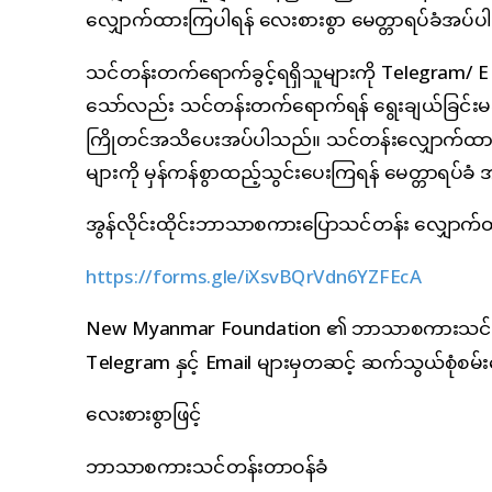
လျှောက်ထားကြပါရန် လေးစားစွာ မေတ္တာရပ်ခံအပ်
သင်တန်းတက်ရောက်ခွင့်ရရှိသူများကို Telegram/ E
သော်လည်း သင်တန်းတက်ရောက်ရန် ရွေးချယ်ခြင်းမ
ကြိုတင်အသိပေးအပ်ပါသည်။ သင်တန်းလျှောက်ထားလာသူ
များကို မှန်ကန်စွာထည့်သွင်းပေးကြရန် မေတ္တာရပ်ခ
အွန်လိုင်းထိုင်းဘာသာစကားပြောသင်တန်း လျှောက်ထာ
https://forms.gle/iXsvBQrVdn6YZFEcA
New Myanmar Foundation ၏ ဘာသာစကားသင်တန်းများ
Telegram နှင့် Email များမှတဆင့် ဆက်သွယ်စုံစမ်းမ
လေးစားစွာဖြင့်
ဘာသာစကားသင်တန်းတာဝန်ခံ