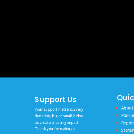
Quic
Support Us
About
Your support matters. Every
Polici
donation, big or small, helps
us create a lasting impact.
Repor
Thank you for making a
State