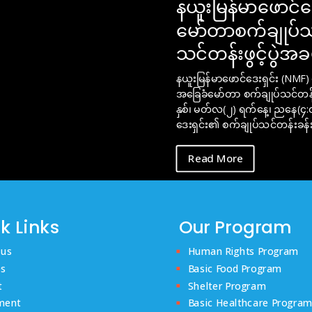
နယူးမြန်မာဖောင်
မော်တာစက်ချုပ်သ
သင်တန်းဖွင့်ပွဲအ
နယူးမြန်မာဖောင်ဒေးရှင်း (NMF)
အခြေခံမော်တာ စက်ချုပ်သင်တန်း
နှစ်၊ မတ်လ(၂) ရက်နေ့၊ ညနေ(၄:၀၀
ဒေးရှင်း၏ စက်ချုပ်သင်တန်းခန်း
Read More
k Links
Our Program
 us
Human Rights Program
es
Basic Food Program
t
Shelter Program
ment
Basic Healthcare Progra