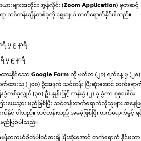
အတိုင်း အွန်လိုင်း (𝗭𝗼𝗼𝗺 𝗔𝗽𝗽𝗹𝗶𝗰𝗮𝘁𝗶𝗼𝗻) မှတဆင့်
ရာ သင်တန်းချိန်တစ်ခုကို ရွေးချယ် တက်ရောက်နိုင်ပါသည်။
ရီ မှ ၉ နာရီ
ီ မှ ၉ နာရီ
ိုင်သော 𝗚𝗼𝗼𝗴𝗹𝗲 𝗙𝗼𝗿𝗺 ကို မတ်လ (၂၁) ရက်နေ့ မှ (၂၈
ောက်ထားသူ (၂၀၀) ဦးအနက် သင်တန်း ပြီးဆုံးအောင် တက်ရောက်န
်ခုလျှင် (၃၀) ဦး နှုန်းဖြင့် တန်းခွဲ (၂) ခု ခွဲကာ စုစုပေါင်း
းပေးသွား မည်ဖြစ်ပြီး သင်တန်းတက်ရောက်လိုသူများ အနေဖြင့်
နိုင် ပါသည်။ သင်တန်းသည် အခမဲ့ဖြစ်ပြီး တက်ရောက်ခွင့် ရရ
် မည်ဖြစ်ပါသည်။
န်တကယ်စိတ်ပါဝင်စား၍ ပြီးဆုံးအောင် တက်ရောက် နိုင်မှသာ