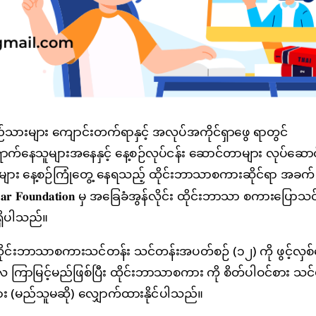
ြည်သားများ ကျောင်းတက်ရာနှင့် အလုပ်အကိုင်ရှာဖွေ ရာတွင်
ာက်နေသူများအနေနှင့် နေ့စဉ်လုပ်ငန်း ဆောင်တာများ လုပ်ဆောင
်သူများ နေ့စဉ်ကြုံတွေ့ နေရသည့် ထိုင်းဘာသာစကားဆိုင်ရာ အခက
𝐚𝐫 𝐅𝐨𝐮𝐧𝐝𝐚𝐭𝐢𝐨𝐧 မှ အခြေခံအွန်လိုင်း ထိုင်းဘာသာ စကားပြောသ
ရှိပါသည်။
ထိုင်းဘာသာစကားသင်တန်း သင်တန်းအပတ်စဉ် (၁၂) ကို ဖွင့်လှစ
ြာမြင့်မည်ဖြစ်ပြီး ထိုင်းဘာသာစကား ကို စိတ်ပါဝင်စား သင်
များ (မည်သူမဆို) လျှောက်ထားနိုင်ပါသည်။