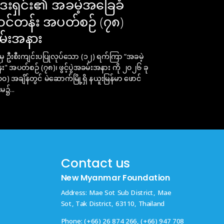
ဒေးရှင်း၏ အခမဲ့အခြေခံ
င်တန်း အပတ်စဉ် (၇၈)
ခမ်းအနား
 မှ ဦးစီးကျင်းပပြုလုပ်သော (၁၂) ရက်ကြာ “အခမဲ့
" အပတ်စဉ် (၇၈)၊ ဖွင့်ပွဲအခမ်းအနား ကို ၂၀၂၆ ခု
) အချိန်တွင် မဲဆောက်မြို့ရှိ နယူးမြန်မာ ဖောင်
မ၌...
Contact us
New Myanmar Foundation
Address: Mae Sot Sub District, Mae
Sot, Tak District, 63110, Thailand
m
Phone: (+66) 26 874 266, (+66) 947 708