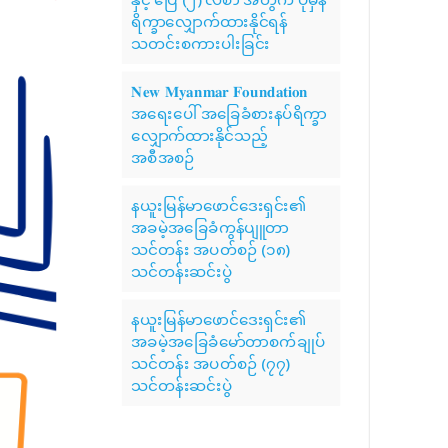
ရိက္ခာလျှောက်ထားနိုင်ရန်
သတင်းစကားပါးခြင်း
𝐍𝐞𝐰 𝐌𝐲𝐚𝐧𝐦𝐚𝐫 𝐅𝐨𝐮𝐧𝐝𝐚𝐭𝐢𝐨𝐧
အရေးပေါ် အခြေခံစားနပ်ရိက္ခာ
လျှောက်ထားနိုင်သည့်
အစီအစဉ်
နယူးမြန်မာဖောင်ဒေးရှင်း၏
အခမဲ့အခြေခံကွန်ပျူတာ
သင်တန်း အပတ်စဉ် (၁၈)
သင်တန်းဆင်းပွဲ
နယူးမြန်မာဖောင်ဒေးရှင်း၏
အခမဲ့အခြေခံမော်တာစက်ချုပ်
သင်တန်း အပတ်စဉ် (၇၇)
သင်တန်းဆင်းပွဲ