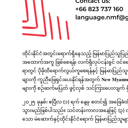
ထိုင်းနိုင်ငံအတွင်းရောက်ရှိနေသည့် မြန်မာပြည်သူပ
အထောက်အကူ ဖြစ်စေရန်၊ လက်ရှိလုပ်ငန်းခွင် ဝင်ရေ
ရာတွင် ပိုမိုထိရောက်လွယ်ကူစေရန်နှင့် မြန်မာပြည
များကို ကူညီဖြေရှင်းပေးနိုင်ရန်အတွက် 𝐍𝐞𝐰 𝐌𝐲𝐚𝐧𝐦
များကို စဉ်ဆက်မပြတ် ဖွင့်လှစ် သင်ကြားပေးလျက် 
၂၀၂၅ ခုနှစ်၊ ဧပြီလ (၁) ရက် နေ့မှ စတင်၍ အခြေခံ
သွားမည်ဖြစ်ပါသည်။ သင်တန်းကာလအနေဖြင့် (၃) လ က
သော မဲဆောက်နှင့်ထိုင်းနိုင်ငံရောက် မြန်မာပြည်သူ