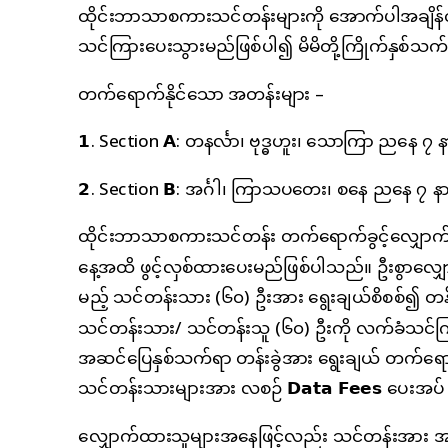
ထိုင်းဘာသာစကားသင်တန်းများကို အောက်ပါအချိန်ဇယားများ
သင်ကြားပေးသွားမည်ဖြစ်ပါ၍ မိမိတို့ကြိုက်နှစ်သက်
တက်ရောက်နိုင်သော အတန်းများ –
𝟭. Section 𝗔: တနင်္လာ၊ ဗုဒ္ဓဟူး၊ သောကြာ ညနေ ၇ နာ
𝟮. Section 𝗕: အင်္ဂါ၊ ကြာသပတေး၊ စနေ ညနေ ၇ နာရ
ထိုင်းဘာသာစကားသင်တန်း တက်ရောက်ခွင့်လျှောက်ထားန
နေ့အထိ ဖွင့်လှစ်ထားပေးမည်ဖြစ်ပါသည်။ ဦးစွာလျှ
မည့် သင်တန်းသား (၆၀) ဦးအား ရွေးချယ်စိစစ်၍ တန်းခွဲတစ
သင်တန်းသား/ သင်တန်းသူ (၆၀) ဦးကို လက်ခံသင်ကြာ
အဆင်ပြေနှစ်သက်ရာ တန်းခွဲအား ရွေးချယ် တက်ရောက်
သင်တန်းသားများအား လစဉ် 𝗗𝗮𝘁𝗮 𝗙𝗲𝗲𝘀 ပေးအပ
လျှောက်ထားသူများအနေဖြင့်လည်း သင်တန်းအား အမှ