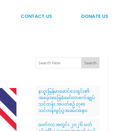
CONTACT US
DONATE US
Search
နယူးမြန်မာဖောင်ဒေးရှင်း၏
အခမဲ့အခြေခံမော်တာစက်ချုပ်
သင်တန်း အပတ်စဉ် (၇၈)
သင်တန်းဖွင့်ပွဲအခမ်းအနား
(မတ်လ) အတွင်း ၂၀၂၆ မတ်
နှင့် ဧပြီ (၂) လစာ အတွက် ပုံမှန်